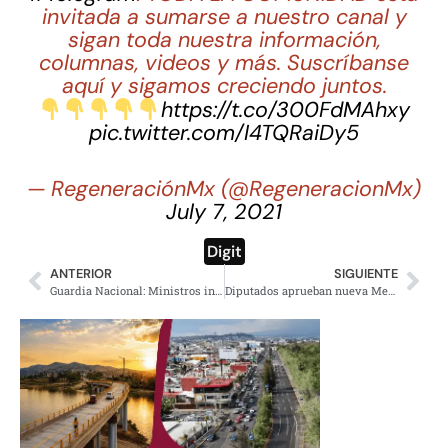
invitada a sumarse a nuestro canal y
sigan toda nuestra información,
columnas, videos y más. Suscríbanse
aquí y sigamos creciendo juntos.
https://t.co/300FdMAhxy
pic.twitter.com/I4TQRaiDy5
— RegeneraciónMx (@RegeneracionMx)
July 7, 2021
Digit
ANTERIOR
SIGUIENTE
Guardia Nacional: Ministros intentaron negociaciones en lo oscurito, AMLO
Diputados aprueban nueva Mexicana de Aviación a iniciativa de AMLO