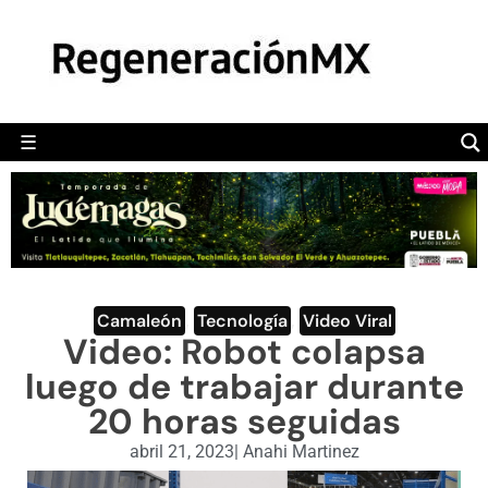
MÉXICO
POLÍTICA
MUNDO
☰
RegeneraciónMX
Sitio de noticias libre e independiente
CAMALEÓN
OPINIÓN
DEPORTES
ENGLISH SECTION
Camaleón
,
Tecnología
,
Video Viral
Video: Robot colapsa
VIDEOS
luego de trabajar durante
20 horas seguidas
abril 21, 2023
|
Anahi Martinez