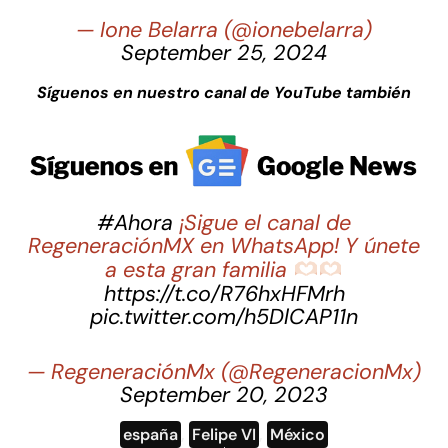
— Ione Belarra (@ionebelarra)
September 25, 2024
Síguenos en nuestro canal de YouTube también
#Ahora
¡Sigue el canal de
RegeneraciónMX en WhatsApp! Y únete
a esta gran familia
https://t.co/R76hxHFMrh
pic.twitter.com/h5DlCAP11n
— RegeneraciónMx (@RegeneracionMx)
September 20, 2023
españa
,
Felipe VI
,
México