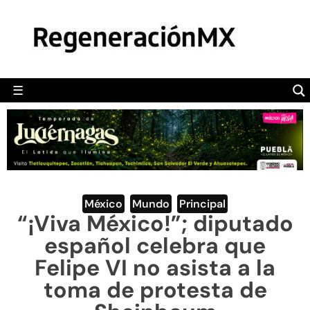
MÉXICO
POLÍTICA
MUNDO
☰
RegeneraciónMX
Sitio de noticias libre e independiente
CAMALEÓN
OPINIÓN
DEPORTES
ENGLISH SECTION
México
,
Mundo
,
Principal
“¡Viva México!”; diputado
VIDEOS
español celebra que
Felipe VI no asista a la
toma de protesta de