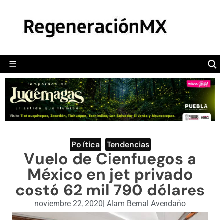
MÉXICO
POLÍTICA
MUNDO
☰
RegeneraciónMX
Sitio de noticias libre e independiente
CAMALEÓN
OPINIÓN
DEPORTES
ENGLISH SECTION
Política
,
Tendencias
Vuelo de Cienfuegos a
VIDEOS
México en jet privado
costó 62 mil 790 dólares
noviembre 22, 2020
|
Alam Bernal Avendaño