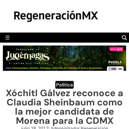
MÉXICO
POLÍTICA
MUNDO
☰
RegeneraciónMX
Sitio de noticias libre e independiente
CAMALEÓN
OPINIÓN
DEPORTES
ENGLISH SECTION
Política
Xóchitl Gálvez reconoce a
VIDEOS
Claudia Sheinbaum como
la mejor candidata de
Morena para la CDMX
julio 28, 2017
|
Administrador Regeneración