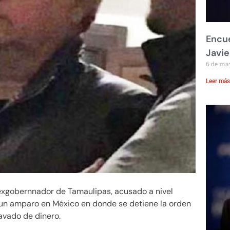
Encue
Javie
6 de ma
Leer más
exgobernnador de Tamaulipas, acusado a nivel
ó un amparo en México en donde se detiene la orden
lavado de dinero.