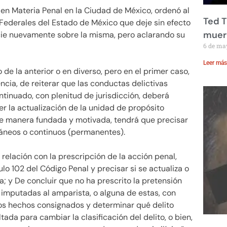
 en Materia Penal en la Ciudad de México, ordenó al
Ted T
 Federales del Estado de México que deje sin efecto
muere
cie nuevamente sobre la misma, pero aclarando su
6 de ma
Leer más
 de la anterior o en diverso, pero en el primer caso,
cia, de reiterar que las conductas delictivas
ntinuado, con plenitud de jurisdicción, deberá
r la actualización de la unidad de propósito
 de manera fundada y motivada, tendrá que precisar
ntáneos o continuos (permanentes).
relación con la prescripción de la acción penal,
ulo 102 del Código Penal y precisar si se actualiza o
; y De concluir que no ha prescrito la pretensión
 imputadas al amparista, o alguna de estas, con
 los hechos consignados y determinar qué delito
tada para cambiar la clasificación del delito, o bien,