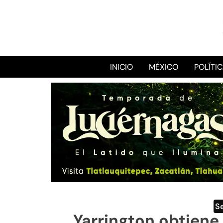
INICIO
MÉXICO
POLÍTI
S
Yarrington obtiene