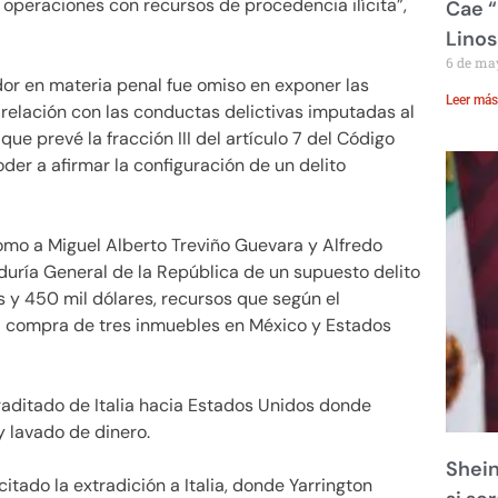
e operaciones con recursos de procedencia ilícita”,
Cae “
Linos
6 de ma
dor en materia penal fue omiso en exponer las
Leer más
relación con las conductas delictivas imputadas al
que prevé la fracción III del artículo 7 del Código
der a afirmar la configuración de un delito
omo a Miguel Alberto Treviño Guevara y Alfredo
duría General de la República de un supuesto delito
s y 450 mil dólares, recursos que según el
 la compra de tres inmuebles en México y Estados
raditado de Italia hacia Estados Unidos donde
y lavado de dinero.
Shein
tado la extradición a Italia, donde Yarrington