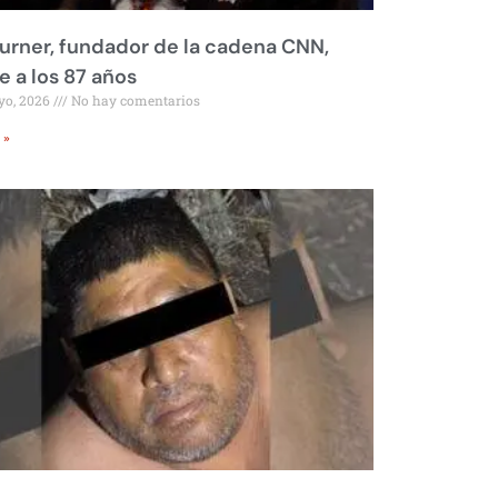
urner, fundador de la cadena CNN,
 a los 87 años
yo, 2026
No hay comentarios
 »