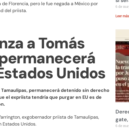
si se
 de Florencia, pero le fue negada a México por
6 de ma
d del priista.
Leer más
anza a Tomás
, permanecerá
Estados Unidos
e Tamaulipas, permanecerá detenido sin derecho
ue el expriista tendría que purgar en EU es de
ón.
Derec
Yarrington, exgobernador priista de Tamaulipas,
gate,
n Estados Unidos.
6 de ma