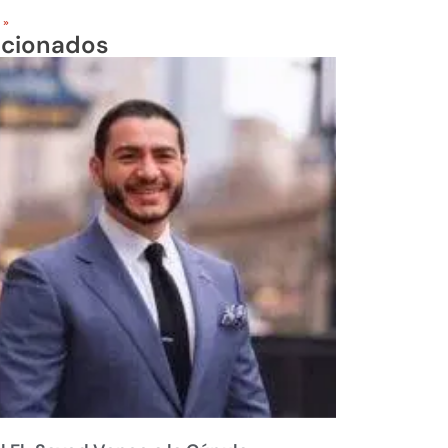
 »
acionados