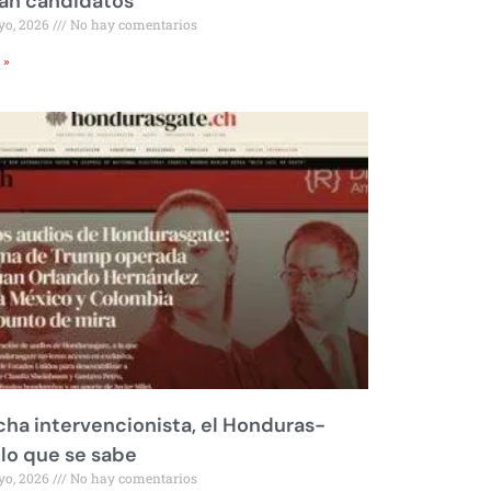
rán candidatos
yo, 2026
No hay comentarios
 »
ha intervencionista, el Honduras-
 lo que se sabe
yo, 2026
No hay comentarios