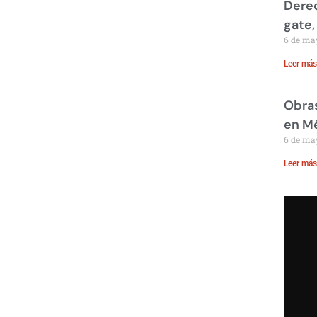
Derec
gate,
6 de ma
Leer más
Obras
en M
6 de ma
Leer más