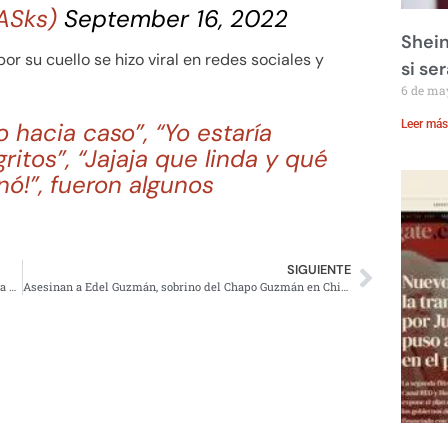
ASks)
September 16, 2022
Shein
r su cuello se hizo viral en redes sociales y
si se
6 de ma
Leer más
 hacia caso”, “Yo estaría
itos”, “Jajaja que linda y qué
nó!”, fueron algunos
SIGUIENTE
Bad Bunny lanza El apagón, crítica a las desigualdades y a eléctricas
Asesinan a Edel Guzmán, sobrino del Chapo Guzmán en Chihuahua