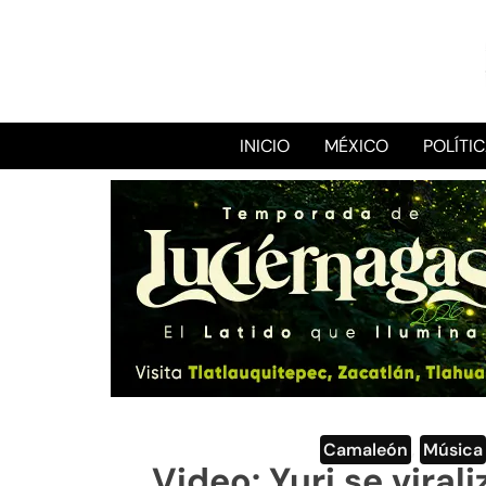
INICIO
MÉXICO
POLÍTI
Camaleón
,
Música
Video: Yuri se viral