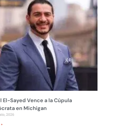
 El-Sayed Vence a la Cúpula
crata en Michigan
sto, 2026
 »