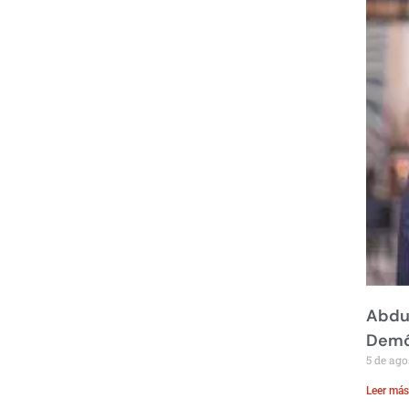
Abdul
Demó
5 de ago
Leer más