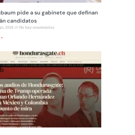
baum pide a su gabinete que definan
rán candidatos
yo, 2026
No hay comentarios
 »