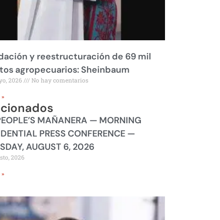
dación y reestructuración de 69 mil
tos agropecuarios: Sheinbaum
yo, 2026
No hay comentarios
 »
acionados
PEOPLE’S MAÑANERA — MORNING
IDENTIAL PRESS CONFERENCE —
SDAY, AUGUST 6, 2026
sto, 2026
 »