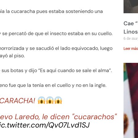
nía la cucaracha pues estaba sosteniendo una
Cae “
Linos
 se percató de que el insecto estaba en su cuello.
6 de ma
horrorizada y se sacudió el lado equivocado, luego
Leer más
ayó al piso.
sus botas y dijo “Es aquí cuando se sale el alma”.
 fue que la tenía en el cuello y no en la ingle.
CUCARACHA!
evo Laredo, le dicen "cucarachos"
ic.twitter.com/Qv07Lvd1SJ