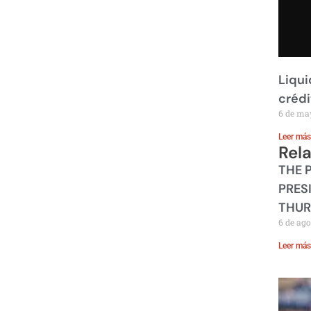
Liqui
crédi
6 de ma
Leer más
Rel
THE 
PRES
THUR
6 de ago
Leer más