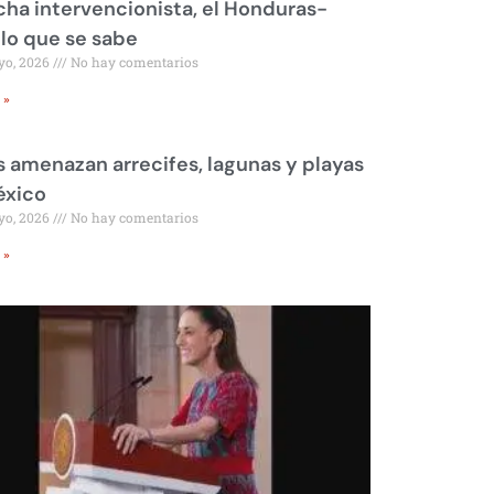
ha intervencionista, el Honduras-
 lo que se sabe
yo, 2026
No hay comentarios
 »
 amenazan arrecifes, lagunas y playas
éxico
yo, 2026
No hay comentarios
 »