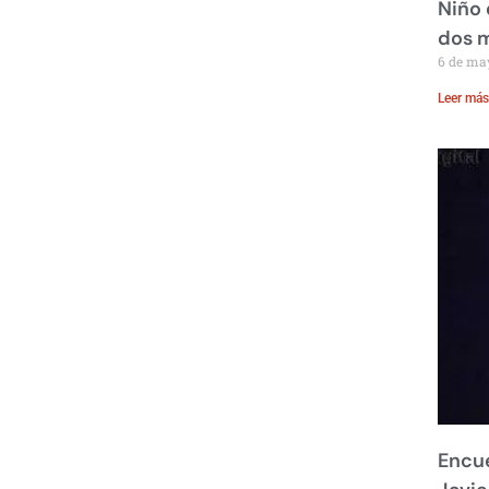
Niño 
dos 
6 de ma
Leer más
Encue