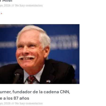
r Milei
yo, 2026
No hay comentarios
 »
urner, fundador de la cadena CNN,
 a los 87 años
yo, 2026
No hay comentarios