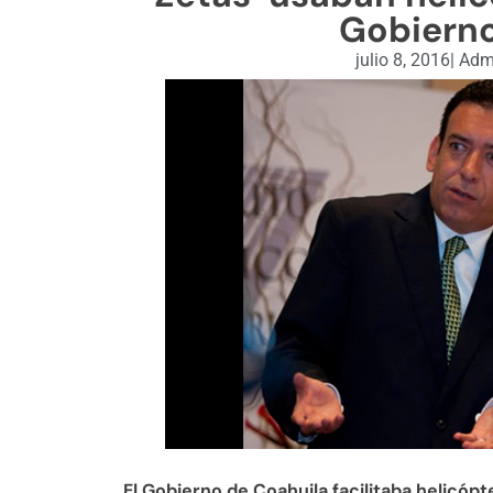
Gobierno
julio 8, 2016
|
Admi
El Gobierno de Coahuila facilitaba helicópt