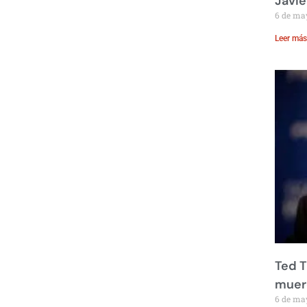
Javie
6 de ma
Leer más
Ted T
muere
6 de ma