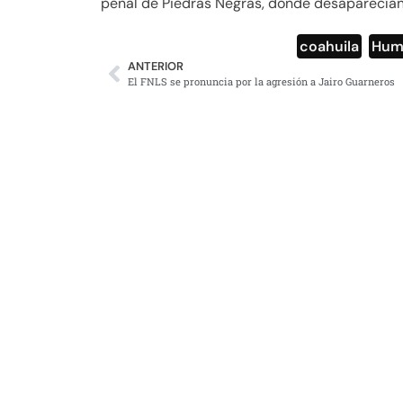
penal de Piedras Negras, donde desaparecían
coahuila
,
Humb
ANTERIOR
El FNLS se pronuncia por la agresión a Jairo Guarneros