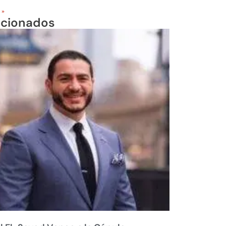
 »
acionados