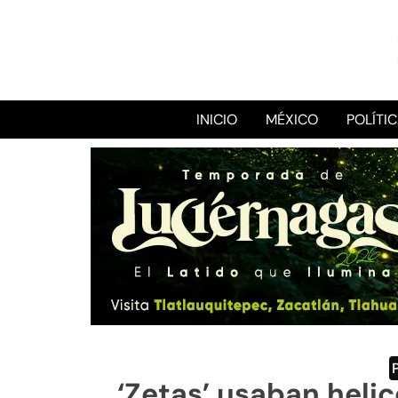
INICIO
MÉXICO
POLÍTI
‘Zetas’ usaban helic