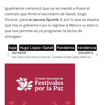
Igualmente comunicó que ya se mandó a Rusia el
contrato que firmó el secretario de Salud, Jorge
Alcocer, para
la vacuna Sputnik V
, por lo que se espera
que hoy el gobierno ruso lo regrese a México «y esto lo
que nos permite es ya programar la fecha de
entregas».
baja
,
Hugo López-Gatell
,
Pandemia
,
tendencia
ANTERIOR
SIGUIENTE
Que Ancira devuelva lo que no es suyo, pide Sánchez Cordero mientras vuelve a México
Condena Hugo López-Gatell campaña de infodemia contra Salud Pública