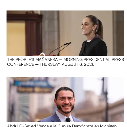
THE PEOPLE’S MAÑANERA — MORNING PRESIDENTIAL PRESS
CONFERENCE — THURSDAY, AUGUST 6, 2026
Abdul El-Sayed Vence a la Cúpula Demócrata en Michigan