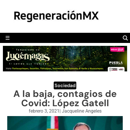
MÉXICO
POLÍTICA
MUNDO
☰
RegeneraciónMX
Sitio de noticias libre e independiente
CAMALEÓN
OPINIÓN
DEPORTES
ENGLISH SECTION
Sociedad
A la baja, contagios de
VIDEOS
Covid: López Gatell
febrero 3, 2021
|
Jacqueline Angeles