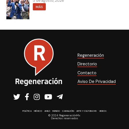
5 de agosto, 2026
MÁS
Regeneración
Directorio
Contacto
Aviso De Privacidad
POLÍTICA
MÉXICO
AMLO
MUNDO
CAMALEÓN
ARTE Y CULTURA MX
VIDEOS
© 2024 RegeneraciónMx
Derechos reservados