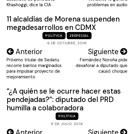
entradas
Khashoggi, dice la CIA
problemas en audio
11 alcaldías de Morena suspenden
megadesarrollos en CDMX
POLÍTICA
ZESPECIAL
6 DE OCTUBRE, 2018
Navegación
Anterior
Siguiente
Próximo titular de Sedatu
Fernández Noroña pide
de
recorre barrios marginados
desaforar a diputado que
entradas
para impulsar proyecto de
causó choque
mejoramiento
“¿A quién se le ocurre hacer estas
pendejadas?”: diputado del PRD
humilla a colaboradora
POLÍTICA
9 DE JULIO, 2016
Navegación
Anterior
Siguiente