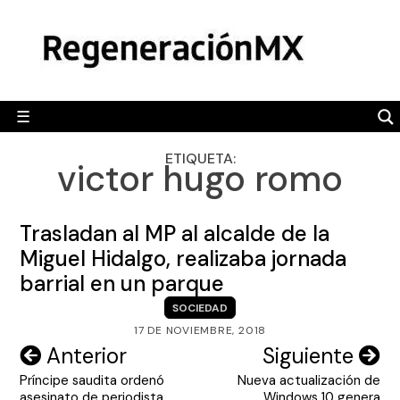
Skip
MÉXICO
to
content
POLÍTICA
MUNDO
☰
RegeneraciónMX
Sitio de noticias libre e independiente
CAMALEÓN
ETIQUETA:
victor hugo romo
OPINIÓN
DEPORTES
Trasladan al MP al alcalde de la
ENGLISH SECTION
Miguel Hidalgo, realizaba jornada
barrial en un parque
VIDEOS
SOCIEDAD
17 DE NOVIEMBRE, 2018
Navegación
Anterior
Siguiente
Príncipe saudita ordenó
Nueva actualización de
de
asesinato de periodista
Windows 10 genera