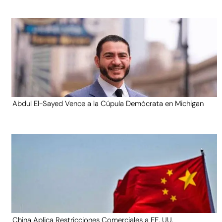
Abdul El-Sayed Vence a la Cúpula Demócrata en Michigan
China Aplica Restricciones Comerciales a EE. UU.