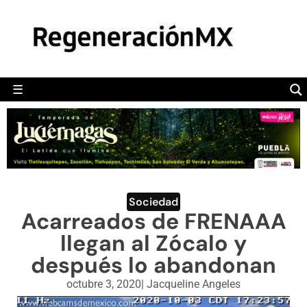
MÉXICO
POLÍTICA
MUNDO
☰
RegeneraciónMX
Sitio de noticias libre e independiente
CAMALEÓN
OPINIÓN
DEPORTES
ENGLISH SECTION
Sociedad
Acarreados de FRENAAA
VIDEOS
llegan al Zócalo y
después lo abandonan
octubre 3, 2020
|
Jacqueline Angeles