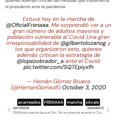
quienes además critican las medidas que implementa
el presidente ante la pandemia.
Estuve hoy en la marcha de
@OficialFrenaaa
. Me sorprendió ver a un
gran número de adultos mayores y
población vulnerable al Covid. Una gran
irresponsabilidad de
@gilbertolozanog
y
los que organizaron esto, quienes
además critican la estrategia de
@lopezobrador_a
ante el Covid.
pic.twitter.com/SQTEpiyxfh
— Hernán Gómez Bruera
(@HernanGomezB)
October 3, 2020
acarreados
,
FRENAAA
,
marcha
,
zócalo
ANTERIOR
SIGUIENTE
FRENAAA marcha hacia el Zócalo derriban vallas y amplían campamento
No se ponen de acuerdo si Trump mejora o recibe oxígeno