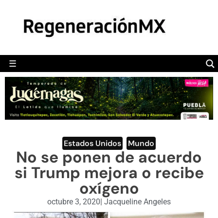
MÉXICO
POLÍTICA
MUNDO
☰
RegeneraciónMX
Sitio de noticias libre e independiente
CAMALEÓN
OPINIÓN
DEPORTES
ENGLISH SECTION
Estados Unidos
,
Mundo
No se ponen de acuerdo
VIDEOS
si Trump mejora o recibe
oxígeno
octubre 3, 2020
|
Jacqueline Angeles