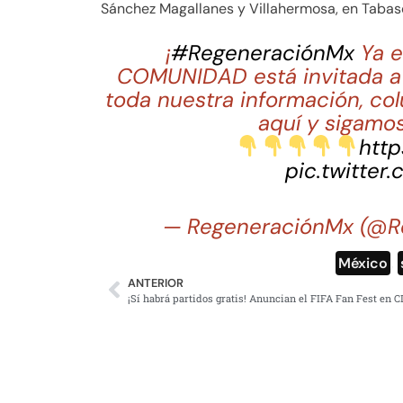
Sánchez Magallanes y Villahermosa, en Tabas
¡
#RegeneraciónMx
Ya e
COMUNIDAD está invitada a 
toda nuestra información, co
aquí y sigamos
http
pic.twitter
— RegeneraciónMx (@R
México
,
ANTERIOR