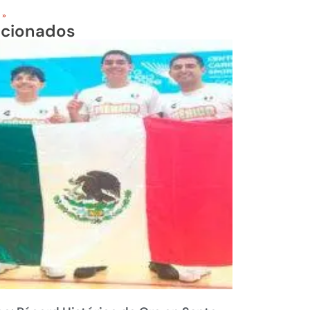
 »
acionados