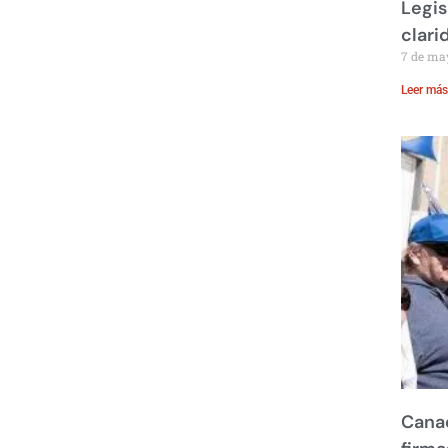
Legis
clari
7 de ma
Leer más
Canad