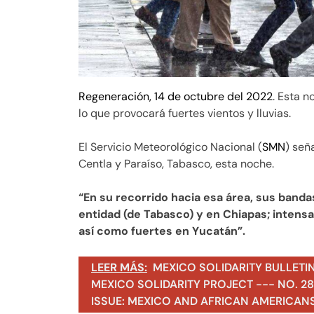
Regeneración, 14 de octubre del 2022
. Esta n
lo que provocará fuertes vientos y lluvias.
El Servicio Meteorológico Nacional (
SMN
) señ
Centla y Paraíso, Tabasco, esta noche.
“En su recorrido hacia esa área, sus banda
entidad (de Tabasco) y en Chiapas; intens
así como fuertes en Yucatán”.
LEER MÁS:
MEXICO SOLIDARITY BULLETI
MEXICO SOLIDARITY PROJECT --- NO. 283
ISSUE: MEXICO AND AFRICAN AMERICAN