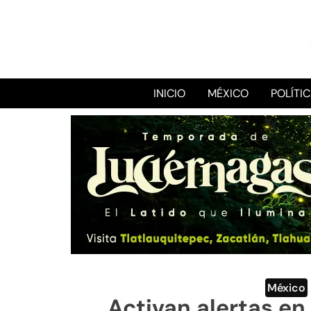
INICIO
MÉXICO
POLÍTI
México
Activan alertas en