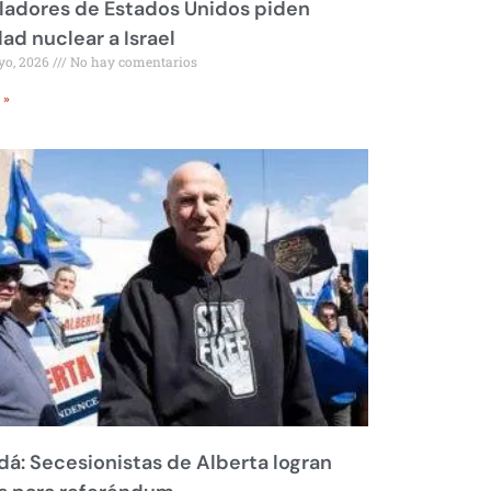
ladores de Estados Unidos piden
dad nuclear a Israel
yo, 2026
No hay comentarios
 »
á: Secesionistas de Alberta logran