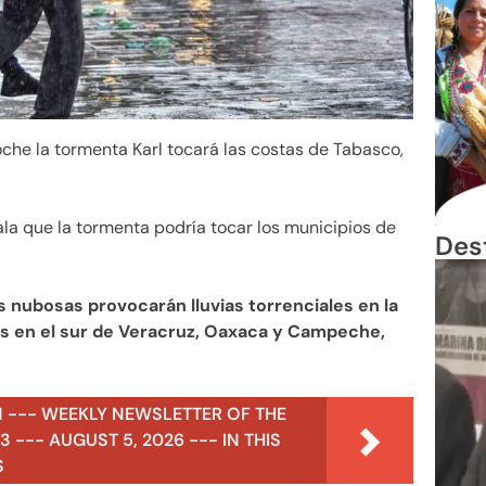
oche la tormenta Karl tocará las costas de Tabasco,
ala que la tormenta podría tocar los municipios de
Des
s nubosas provocarán lluvias torrenciales en la
as en el sur de Veracruz, Oaxaca y Campeche,
N --- WEEKLY NEWSLETTER OF THE
 --- AUGUST 5, 2026 --- IN THIS
S