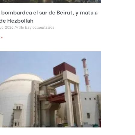
l bombardea el sur de Beirut, y mata a
 de Hezbollah
yo, 2026
No hay comentarios
 »