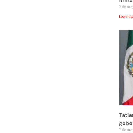
firma
7 de ma
Leer más
Tatia
gobe
7 de ma