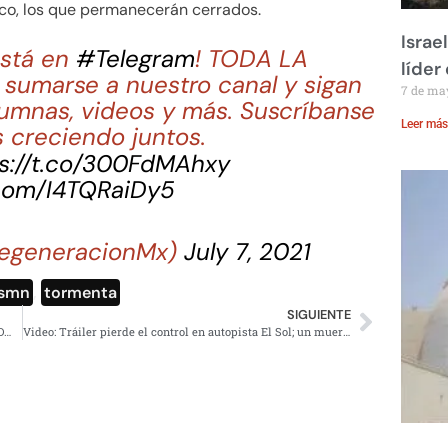
co, los que permanecerán cerrados.
Israe
stá en
#Telegram
! TODA LA
líder
sumarse a nuestro canal y sigan
7 de ma
lumnas, videos y más. Suscríbanse
Leer más
 creciendo juntos.
s://t.co/300FdMAhxy
.com/I4TQRaiDy5
egeneracionMx)
July 7, 2021
smn
,
tormenta
SIGUIENTE
¡Sí habrá partidos gratis! Anuncian el FIFA Fan Fest en CDMX para Qatar 2022
Video: Tráiler pierde el control en autopista El Sol; un muerto y varios heridos