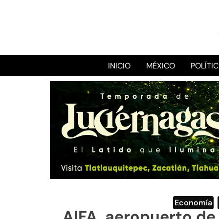
INICIO
MÉXICO
POLÍTI
Economía
,
AIFA, aeropuerto de