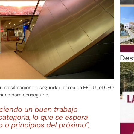
Des
u clasificación de seguridad aérea en EE.UU., el CEO
hace para conseguirlo.
aciendo un buen trabajo
categoría, lo que se espera
 o principios del próximo”,