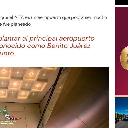
que el AIFA es un aeropuerto que podrá ser mucho
ue fue planeado.
lantar al principal aeropuerto
conocido como Benito Juárez
untó.