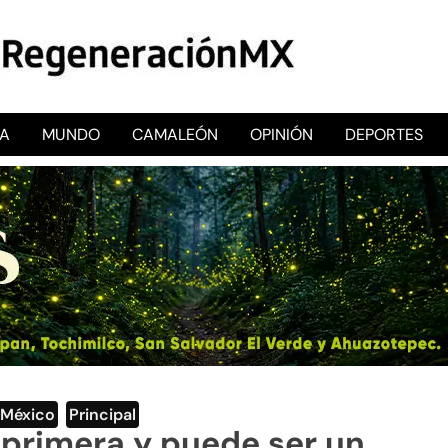
CA
MUNDO
CAMALEÓN
OPINIÓN
DEPORTES
RegeneraciónMX
Sitio de noticias libre e independiente
México
,
Principal
 primera y puede ser un