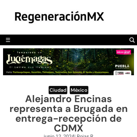
MÉXICO
POLÍTICA
MUNDO
☰
RegeneraciónMX
Sitio de noticias libre e independiente
CAMALEÓN
OPINIÓN
DEPORTES
ENGLISH SECTION
Ciudad
,
México
Alejandro Encinas
VIDEOS
representa a Brugada en
entrega-recepción de
CDMX
junio 12, 2024
|
Rojas R