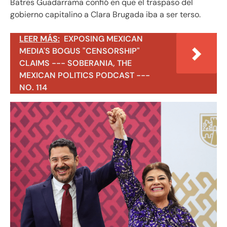
Batres Guadarrama confió en que el traspaso del
gobierno capitalino a Clara Brugada iba a ser terso.
LEER MÁS:
EXPOSING MEXICAN
MEDIA'S BOGUS "CENSORSHIP"
CLAIMS --- SOBERANIA, THE
MEXICAN POLITICS PODCAST ---
NO. 114