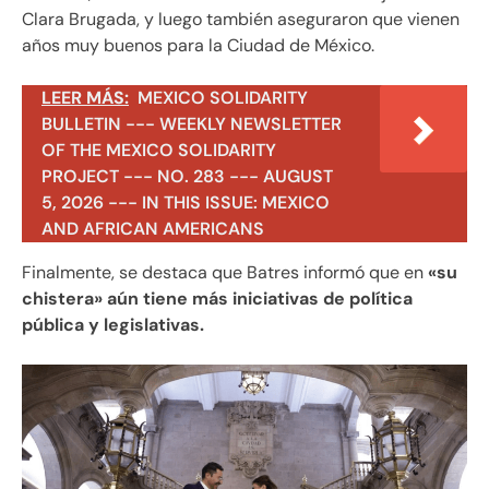
Clara Brugada, y luego también aseguraron que vienen
años muy buenos para la Ciudad de México.
LEER MÁS:
MEXICO SOLIDARITY
BULLETIN --- WEEKLY NEWSLETTER
OF THE MEXICO SOLIDARITY
PROJECT --- NO. 283 --- AUGUST
5, 2026 --- IN THIS ISSUE: MEXICO
AND AFRICAN AMERICANS
Finalmente, se destaca que Batres informó que en
«su
chistera» aún tiene más iniciativas de política
pública y legislativas.