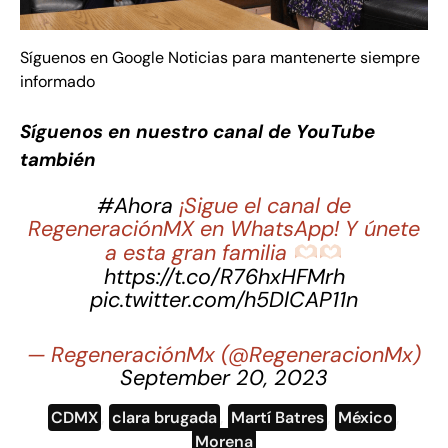
Síguenos en Google Noticias para mantenerte siempre
informado
Síguenos en nuestro canal de YouTube
también
#Ahora
¡Sigue el canal de
RegeneraciónMX en WhatsApp! Y únete
a esta gran familia
https://t.co/R76hxHFMrh
pic.twitter.com/h5DlCAP11n
— RegeneraciónMx (@RegeneracionMx)
September 20, 2023
CDMX
,
clara brugada
,
Martí Batres
,
México
,
Morena