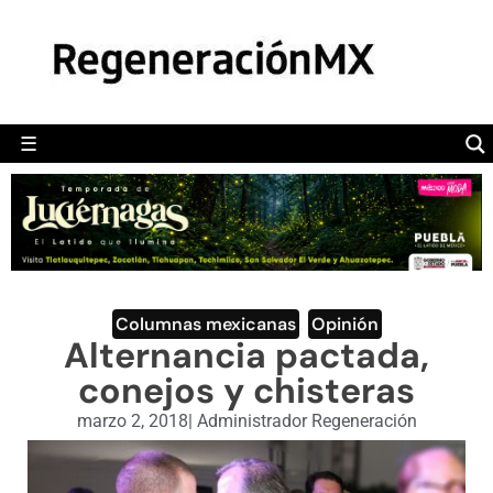
MÉXICO
POLÍTICA
MUNDO
☰
RegeneraciónMX
Sitio de noticias libre e independiente
CAMALEÓN
OPINIÓN
DEPORTES
ENGLISH SECTION
Columnas mexicanas
,
Opinión
Alternancia pactada,
VIDEOS
conejos y chisteras
marzo 2, 2018
|
Administrador Regeneración