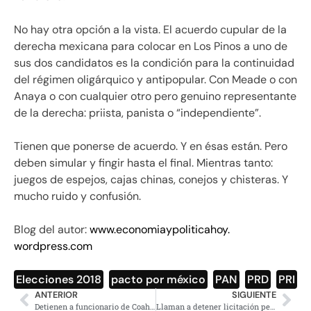
No hay otra opción a la vista. El acuerdo cupular de la
derecha mexicana para colocar en Los Pinos a uno de
sus dos candidatos es la condición para la continuidad
del régimen oligárquico y antipopular. Con Meade o con
Anaya o con cualquier otro pero genuino representante
de la derecha: priista, panista o “independiente”.
Tienen que ponerse de acuerdo. Y en ésas están. Pero
deben simular y fingir hasta el final. Mientras tanto:
juegos de espejos, cajas chinas, conejos y chisteras. Y
mucho ruido y confusión.
Blog del autor:
www.economiaypoliticahoy.
wordpress.com
Elecciones 2018
,
pacto por méxico
,
PAN
,
PRD
,
PRI
ANTERIOR
SIGUIENTE
Detienen a funcionario de Coahuila, por orinar en vía pública
Llaman a detener licitación petrolera y de gas vía fracking