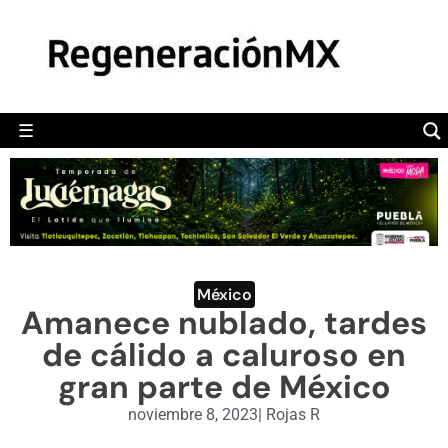
MÉXICO
POLÍTICA
MUNDO
☰
RegeneraciónMX
Sitio de noticias libre e independiente
CAMALEÓN
OPINIÓN
DEPORTES
ENGLISH SECTION
México
Amanece nublado, tardes
VIDEOS
de cálido a caluroso en
gran parte de México
noviembre 8, 2023
|
Rojas R