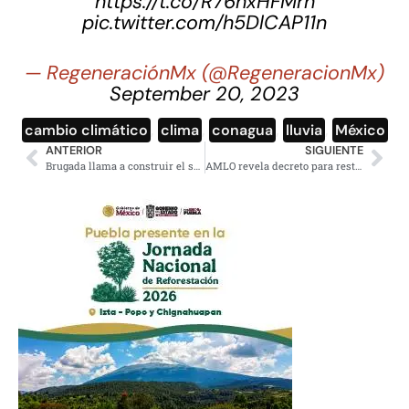
https://t.co/R76hxHFMrh
pic.twitter.com/h5DlCAP11n
— RegeneraciónMx (@RegeneracionMx)
September 20, 2023
cambio climático
,
clima
,
conagua
,
lluvia
,
México
ANTERIOR
SIGUIENTE
Brugada llama a construir el segundo piso de la 4T en la CDMX
AMLO revela decreto para restablecer el servicio de trenes de pasajeros