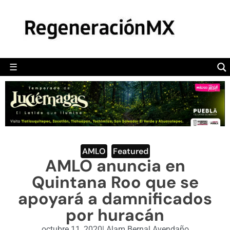
MÉXICO
POLÍTICA
MUNDO
☰
RegeneraciónMX
Sitio de noticias libre e independiente
CAMALEÓN
OPINIÓN
DEPORTES
ENGLISH SECTION
AMLO
,
Featured
AMLO anuncia en
VIDEOS
Quintana Roo que se
apoyará a damnificados
por huracán
octubre 11, 2020
|
Alam Bernal Avendaño