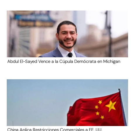
Abdul El-Sayed Vence a la Cúpula Demócrata en Michigan
China Aplica Restricciones Comerciales a EE. UU.