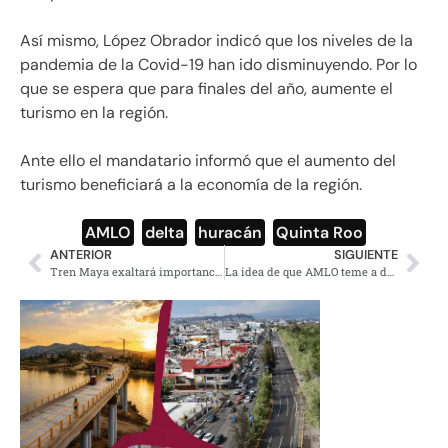
Así mismo, López Obrador indicó que los niveles de la
pandemia de la Covid-19 han ido disminuyendo. Por lo
que se espera que para finales del año, aumente el
turismo en la región.
Ante ello el mandatario informó que el aumento del
turismo beneficiará a la economía de la región.
AMLO
,
delta
,
huracán
,
Quinta Roo
ANTERIOR
SIGUIENTE
Tren Maya exaltará importancia cultural del sureste y fomentará el turismo: AMLO
La idea de que AMLO teme a dos revistas es ridícula: Héctor Vasconcelos a The Economist