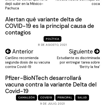
entradas
dejó subir en la México-
coca
Pachuca
Alertan qué variante delta de
COVID-19 es la principal causa de
contagios
POLÍTICA
8 DE AGOSTO, 2021
Navegación
Anterior
Siguiente
CanSino recomienda
Estudiante es discriminada
de
segunda dosis de su vacuna
por entregar tarea sobre
entradas
contra Covid-19
‘Betty la fea’
Pfizer-BioNTech desarrollará
vacuna contra la variante Delta del
Covid-19
CAMALEÓN
COVID19
PRINCIPAL
SALUD
9 DE JULIO, 2021