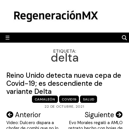
Skip
MÉXICO
to
content
POLÍTICA
MUNDO
☰
RegeneraciónMX
Sitio de noticias libre e independiente
CAMALEÓN
ETIQUETA:
delta
OPINIÓN
DEPORTES
Reino Unido detecta nueva cepa de
ENGLISH SECTION
Covid-19; es descendiente de
variante Delta
VIDEOS
CAMALEÓN
COVID19
SALUD
22 DE OCTUBRE, 2021
Navegación
Anterior
Siguiente
Video: Dulcero dispara a
Evo Morales regaló a AMLO
de
chofer de combi que no lo
retrato hecho con hojas de