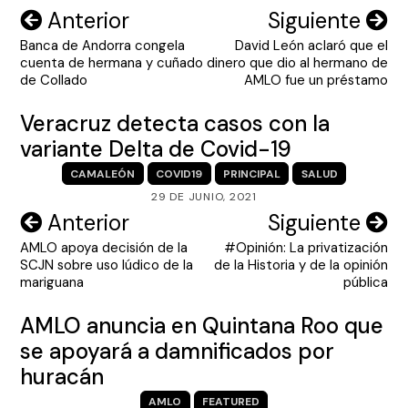
Navegación
Anterior
Siguiente
Banca de Andorra congela
David León aclaró que el
de
cuenta de hermana y cuñado
dinero que dio al hermano de
entradas
de Collado
AMLO fue un préstamo
Veracruz detecta casos con la
variante Delta de Covid-19
CAMALEÓN
COVID19
PRINCIPAL
SALUD
29 DE JUNIO, 2021
Navegación
Anterior
Siguiente
AMLO apoya decisión de la
#Opinión: La privatización
de
SCJN sobre uso lúdico de la
de la Historia y de la opinión
entradas
mariguana
pública
AMLO anuncia en Quintana Roo que
se apoyará a damnificados por
huracán
AMLO
FEATURED