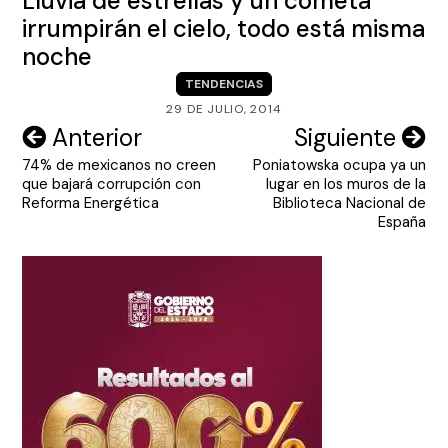
Lluvia de estrellas y un cometa
irrumpirán el cielo, todo está misma
noche
TENDENCIAS
29 DE JULIO, 2014
Navegación
Anterior
Siguiente
74% de mexicanos no creen
Poniatowska ocupa ya un
de
que bajará corrupción con
lugar en los muros de la
entradas
Reforma Energética
Biblioteca Nacional de
España