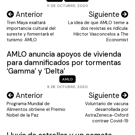
11 DE OCTUBRE, 2020
Navegación
Anterior
Siguiente
Tren Maya exaltará
La idea de que AMLO teme a
de
importancia cultural del
dos revistas es ridícula:
entradas
sureste y fomentará el
Héctor Vasconcelos a The
turismo: AMLO
Economist
AMLO anuncia apoyos de vivienda
para damnificados por tormentas
‘Gamma’ y ‘Delta’
AMLO
9 DE OCTUBRE, 2020
Navegación
Anterior
Siguiente
Programa Mundial de
Voluntario de vacuna
de
Alimentos obtiene el Premio
desarrollada por
entradas
Nobel de la Paz
AstraZeneca-Oxford
contrae Covid-19