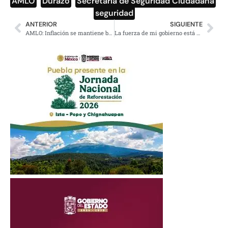
AMLO
,
Durazo
,
Secretaría de Seguridad Ciudadana
,
seguridad
ANTERIOR
SIGUIENTE
AMLO: Inflación se mantiene baja y circula más dinero entre la población
La fuerza de mi gobierno está en los ideales que enarbolamos: AMLO