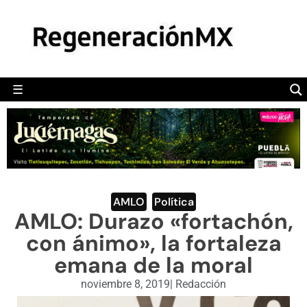
MÉXICO
POLÍTICA
MUNDO
☰
RegeneraciónMX
Sitio de noticias libre e independiente
CAMALEÓN
OPINIÓN
DEPORTES
ENGLISH SECTION
AMLO
,
Política
AMLO: Durazo «fortachón,
VIDEOS
con ánimo», la fortaleza
emana de la moral
noviembre 8, 2019
|
Redacción