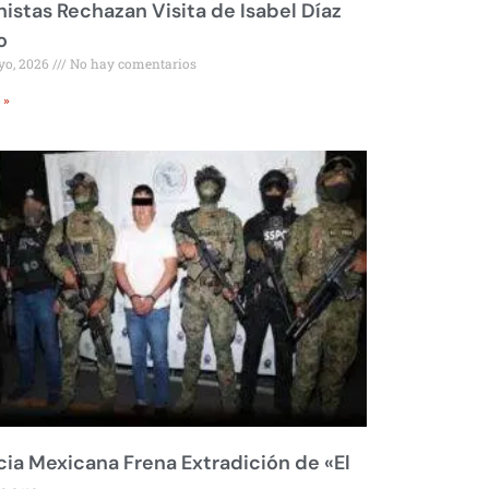
istas Rechazan Visita de Isabel Díaz
o
yo, 2026
No hay comentarios
 »
cia Mexicana Frena Extradición de «El