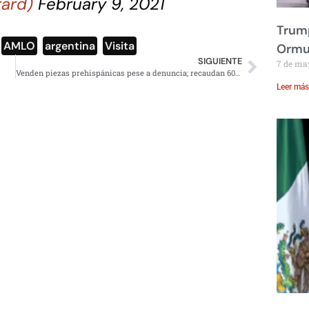
rard)
February 9, 2021
Trump
,
AMLO
,
argentina
,
Visita
Ormu
SIGUIENTE
7 de ma
Venden piezas prehispánicas pese a denuncia; recaudan 60MDP
Leer más