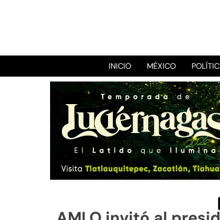
INICIO
MÉXICO
POLÍTI
AMLO invitó al presi