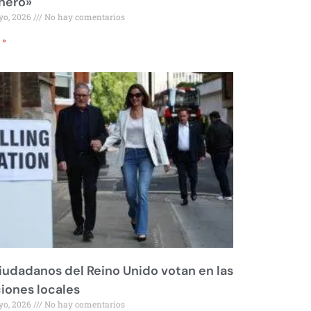
nero»
yo, 2026
No hay comentarios
 »
iudadanos del Reino Unido votan en las
iones locales
yo, 2026
No hay comentarios