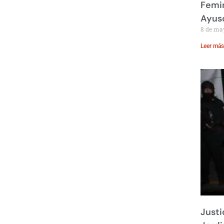
Femin
Ayus
8 de ma
Leer más
Justi