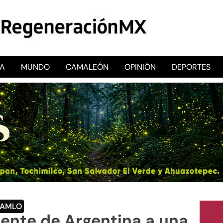
CA
MUNDO
CAMALEÓN
OPINIÓN
DEPORTES
RegeneraciónMX
Sitio de noticias libre e independiente
AMLO
dente de Argentina a una