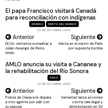
entradas
El papa Francisco visitará Canadá
para reconciliación con indígenas
MUNDO
RESTO DEL MUNDO
27 DE OCTUBRE, 2021
Navegación
Anterior
Siguiente
EE.UU. reintenta extraditar a
Alerta en el metro de París
de
Julian Assange de Reino
por supuesta bomba
entradas
Unido
AMLO anuncia su visita a Cananea y
la rehabilitación del Río Sonora
AMLO
27 DE OCTUBRE, 2021
Navegación
Anterior
Siguiente
Policía de Oaxaca le dispara
Semarnat lanza acciones
de
a otro agente por salir con
contra tala ilegal y
entradas
su esposa
deforestación en 20