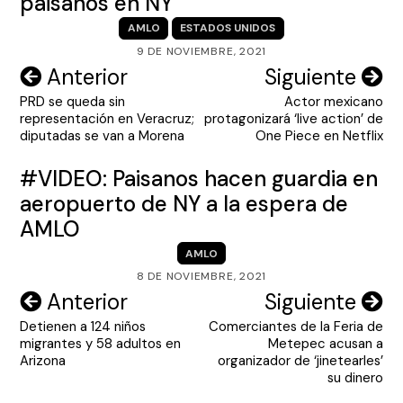
paisanos en NY
AMLO
ESTADOS UNIDOS
9 DE NOVIEMBRE, 2021
Navegación
Anterior
Siguiente
PRD se queda sin
Actor mexicano
de
representación en Veracruz;
protagonizará ‘live action’ de
entradas
diputadas se van a Morena
One Piece en Netflix
#VIDEO: Paisanos hacen guardia en
aeropuerto de NY a la espera de
AMLO
AMLO
8 DE NOVIEMBRE, 2021
Navegación
Anterior
Siguiente
Detienen a 124 niños
Comerciantes de la Feria de
de
migrantes y 58 adultos en
Metepec acusan a
entradas
Arizona
organizador de ‘jinetearles’
su dinero