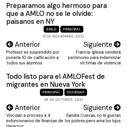
Preparamos algo hermoso para
que a AMLO no se le olvide:
paisanos en NY
AMLO
PRINCIPAL
8 DE NOVIEMBRE, 2021
Navegación
Anterior
Siguiente
Profesor es suspendido por
Francia: Iglesia venderá
de
ponerle 10 de calificación a
patrimonio para indemnizar
entradas
todos sus alumnos
víctimas de violencia
Todo listo para el AMLOFest de
migrantes en Nueva York
PRINCIPAL
SOCIEDAD
28 DE OCTUBRE, 2021
Navegación
Anterior
Siguiente
Vinculan a proceso a 4
Sandra Cuevas, no le gustan
de
exfuncionarios de finanzas de
los pobres pero ama los lujos
Veracruz