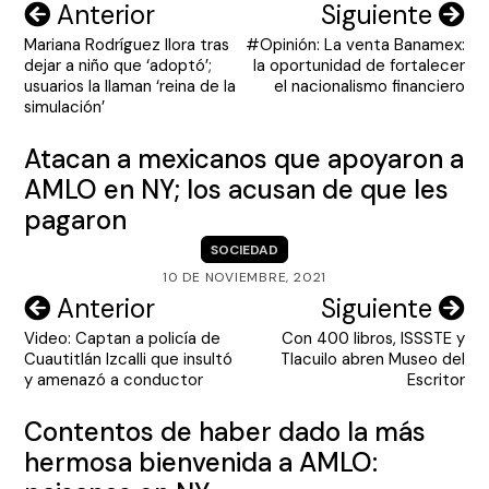
Navegación
Anterior
Siguiente
Mariana Rodríguez llora tras
#Opinión: La venta Banamex:
de
dejar a niño que ‘adoptó’;
la oportunidad de fortalecer
entradas
usuarios la llaman ‘reina de la
el nacionalismo financiero
simulación’
Atacan a mexicanos que apoyaron a
AMLO en NY; los acusan de que les
pagaron
SOCIEDAD
10 DE NOVIEMBRE, 2021
Navegación
Anterior
Siguiente
Video: Captan a policía de
Con 400 libros, ISSSTE y
de
Cuautitlán Izcalli que insultó
Tlacuilo abren Museo del
entradas
y amenazó a conductor
Escritor
Contentos de haber dado la más
hermosa bienvenida a AMLO: