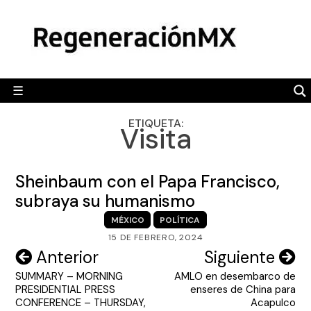
Skip
MÉXICO
to
content
POLÍTICA
MUNDO
☰
RegeneraciónMX
Sitio de noticias libre e independiente
CAMALEÓN
ETIQUETA:
Visita
OPINIÓN
DEPORTES
Sheinbaum con el Papa Francisco,
ENGLISH SECTION
subraya su humanismo
MÉXICO
POLÍTICA
VIDEOS
15 DE FEBRERO, 2024
Navegación
Anterior
Siguiente
SUMMARY – MORNING
AMLO en desembarco de
de
PRESIDENTIAL PRESS
enseres de China para
entradas
CONFERENCE – THURSDAY,
Acapulco