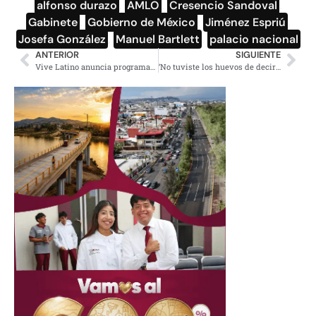
alfonso durazo
,
AMLO
,
Cresencio Sandoval
,
Gabinete
,
Gobierno de México
,
Jiménez Espriú
,
Josefa González
,
Manuel Bartlett
,
palacio nacional
ANTERIOR
SIGUIENTE
Vive Latino anuncia programación para su edición 2019
‘No tuviste los huevos de decirme lo que aquí escribes’: Noroña a empresario