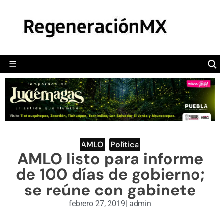
MÉXICO
POLÍTICA
MUNDO
☰
RegeneraciónMX
Sitio de noticias libre e independiente
CAMALEÓN
OPINIÓN
DEPORTES
ENGLISH SECTION
AMLO
,
Política
AMLO listo para informe
VIDEOS
de 100 días de gobierno;
se reúne con gabinete
febrero 27, 2019
|
admin