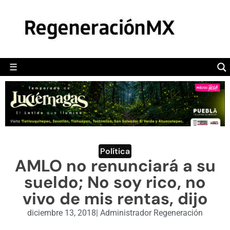
MÉXICO
POLÍTICA
MUNDO
☰
RegeneraciónMX
Sitio de noticias libre e independiente
CAMALEÓN
OPINIÓN
DEPORTES
ENGLISH SECTION
Política
AMLO no renunciará a su
VIDEOS
sueldo; No soy rico, no
vivo de mis rentas, dijo
diciembre 13, 2018
|
Administrador Regeneración