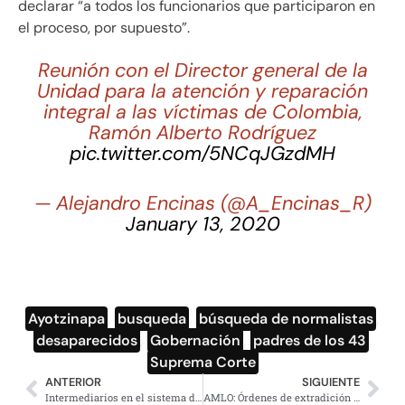
declarar “a todos los funcionarios que participaron en
el proceso, por supuesto”.
Reunión con el Director general de la
Unidad para la atención y reparación
integral a las víctimas de Colombia,
Ramón Alberto Rodríguez
pic.twitter.com/5NCqJGzdMH
— Alejandro Encinas (@A_Encinas_R)
January 13, 2020
Ayotzinapa
,
busqueda
,
búsqueda de normalistas
,
desaparecidos
,
Gobernación
,
padres de los 43
,
Suprema Corte
ANTERIOR
SIGUIENTE
Intermediarios en el sistema de salud elevaban los costos
AMLO: Órdenes de extradición a EU se han detenido por amparos