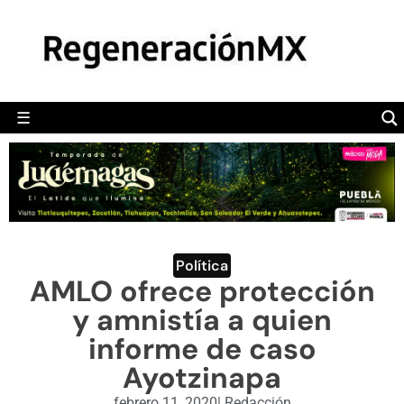
MÉXICO
POLÍTICA
MUNDO
☰
RegeneraciónMX
Sitio de noticias libre e independiente
CAMALEÓN
OPINIÓN
DEPORTES
ENGLISH SECTION
Política
AMLO ofrece protección
VIDEOS
y amnistía a quien
informe de caso
Ayotzinapa
febrero 11, 2020
|
Redacción