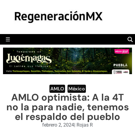
MÉXICO
POLÍTICA
MUNDO
☰
RegeneraciónMX
Sitio de noticias libre e independiente
CAMALEÓN
OPINIÓN
DEPORTES
ENGLISH SECTION
AMLO
,
México
AMLO optimista: A la 4T
VIDEOS
no la para nadie, tenemos
el respaldo del pueblo
febrero 2, 2024
|
Rojas R