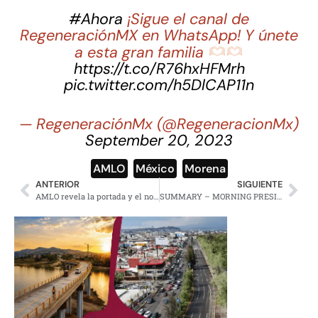
#Ahora
¡Sigue el canal de
RegeneraciónMX en WhatsApp! Y únete
a esta gran familia
https://t.co/R76hxHFMrh
pic.twitter.com/h5DlCAP11n
— RegeneraciónMx (@RegeneracionMx)
September 20, 2023
AMLO
,
México
,
Morena
ANTERIOR
SIGUIENTE
AMLO revela la portada y el nombre de su nuevo libro
SUMMARY – MORNING PRESIDENTIAL PRESS CONFERENCE – FRIDAY, FEBRUARY 2, 2024