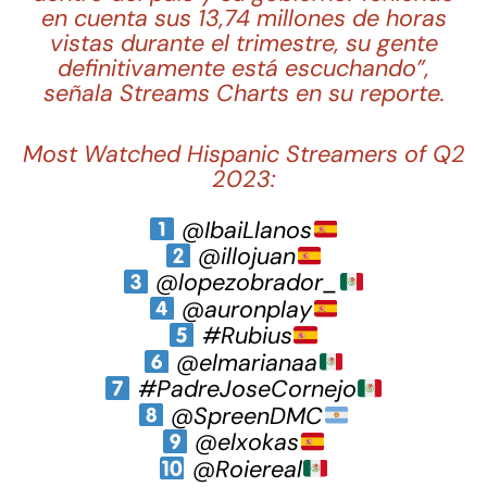
en cuenta sus 13,74 millones de horas
vistas durante el trimestre, su gente
definitivamente está escuchando”,
señala Streams Charts en su reporte.
Most Watched Hispanic Streamers of Q2
2023:
@IbaiLlanos
@illojuan
@lopezobrador_
@auronplay
#Rubius
@elmarianaa
#PadreJoseCornejo
@SpreenDMC
@elxokas
@Roiereal