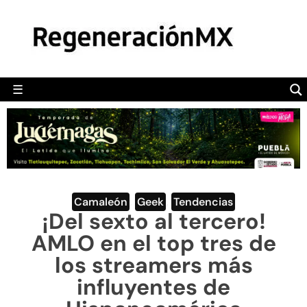
MÉXICO
POLÍTICA
MUNDO
☰
RegeneraciónMX
Sitio de noticias libre e independiente
CAMALEÓN
OPINIÓN
DEPORTES
ENGLISH SECTION
Camaleón
,
Geek
,
Tendencias
¡Del sexto al tercero!
VIDEOS
AMLO en el top tres de
los streamers más
influyentes de