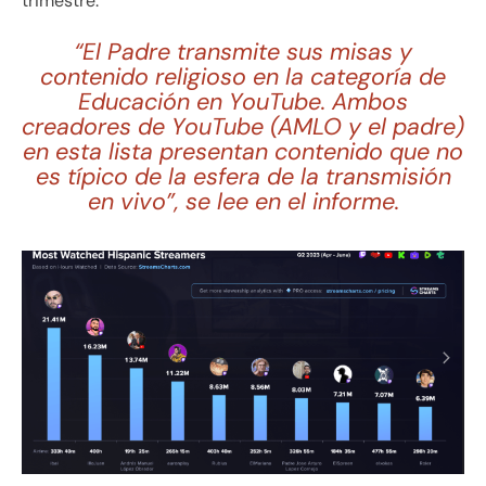
trimestre.
“El Padre transmite sus misas y
contenido religioso en la categoría de
Educación en YouTube. Ambos
creadores de YouTube (AMLO y el padre)
en esta lista presentan contenido que no
es típico de la esfera de la transmisión
en vivo”, se lee en el informe.