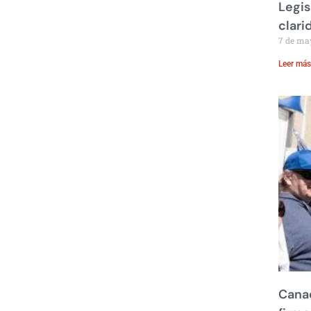
Legis
clari
7 de ma
Leer más
Canad