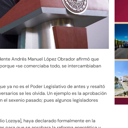
idente Andrés Manuel López Obrador afirmó que
s porque «se comerciaba todo, se intercambiaban
ue ya no es el Poder Legislativo de antes y resaltó
ersarios se les olvida. Un ejemplo es la aprobación
on el sexenio pasado; pues algunos legisladores
lio Lozoya], haya declarado formalmente en la
res para que se aprobara la reforma energética y