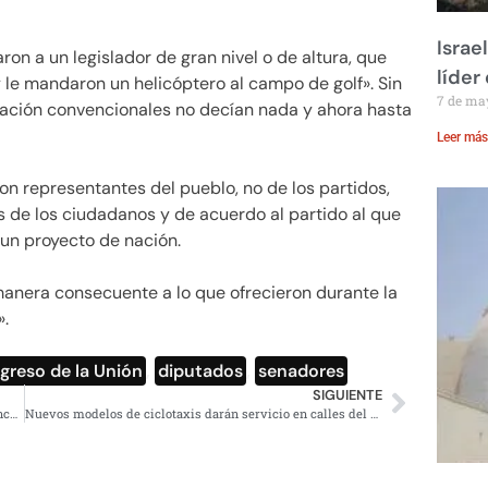
Israe
on a un legislador de gran nivel o de altura, que
líder
 le mandaron un helicóptero al campo de golf». Sin
7 de ma
ación convencionales no decían nada y ahora hasta
Leer más
n representantes del pueblo, no de los partidos,
 de los ciudadanos y de acuerdo al partido al que
 un proyecto de nación.
 manera consecuente a lo que ofrecieron durante la
».
greso de la Unión
,
diputados
,
senadores
SIGUIENTE
Hay imputaciones sólidas por extorsión contra Diana Sánchez Barrios y su madre: FGJCDMX
Nuevos modelos de ciclotaxis darán servicio en calles del Centro Histórico