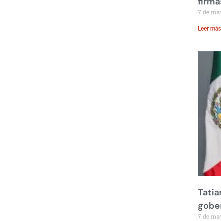
firma
7 de ma
Leer más
Tatia
gobe
7 de ma