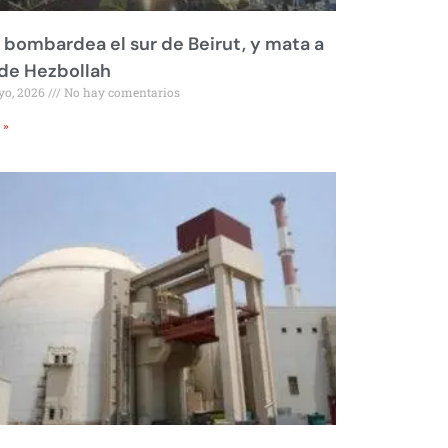
l bombardea el sur de Beirut, y mata a
 de Hezbollah
yo, 2026
No hay comentarios
 »