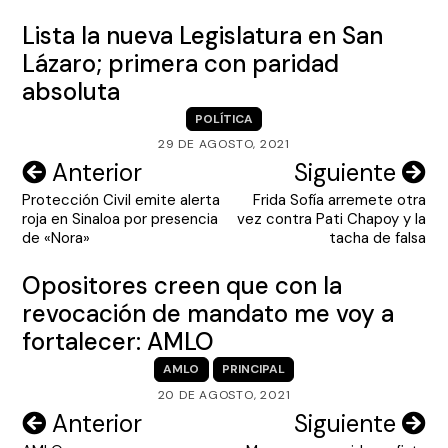
Lista la nueva Legislatura en San
Lázaro; primera con paridad
absoluta
POLÍTICA
29 DE AGOSTO, 2021
Navegación
Anterior
Siguiente
Protección Civil emite alerta
Frida Sofía arremete otra
de
roja en Sinaloa por presencia
vez contra Pati Chapoy y la
entradas
de «Nora»
tacha de falsa
Opositores creen que con la
revocación de mandato me voy a
fortalecer: AMLO
AMLO
PRINCIPAL
20 DE AGOSTO, 2021
Navegación
Anterior
Siguiente