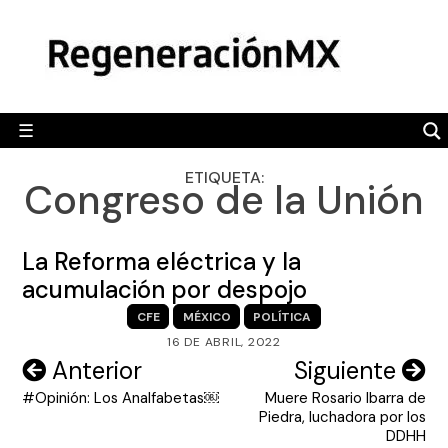
Skip
MÉXICO
to
content
POLÍTICA
MUNDO
☰
RegeneraciónMX
Sitio de noticias libre e independiente
CAMALEÓN
ETIQUETA:
Congreso de la Unión
OPINIÓN
DEPORTES
La Reforma eléctrica y la
ENGLISH SECTION
acumulación por despojo
CFE
MÉXICO
POLÍTICA
VIDEOS
16 DE ABRIL, 2022
Navegación
Anterior
Siguiente
#Opinión: Los Analfabetas￼
Muere Rosario Ibarra de
de
Piedra, luchadora por los
entradas
DDHH