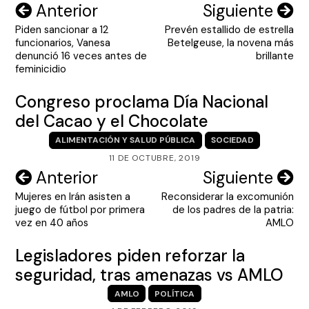
Navegación
Anterior
Siguiente
Piden sancionar a 12
Prevén estallido de estrella
de
funcionarios, Vanesa
Betelgeuse, la novena más
entradas
denunció 16 veces antes de
brillante
feminicidio
Congreso proclama Día Nacional
del Cacao y el Chocolate
ALIMENTACIÓN Y SALUD PÚBLICA
SOCIEDAD
11 DE OCTUBRE, 2019
Navegación
Anterior
Siguiente
Mujeres en Irán asisten a
Reconsiderar la excomunión
de
juego de fútbol por primera
de los padres de la patria:
entradas
vez en 40 años
AMLO
Legisladores piden reforzar la
seguridad, tras amenazas vs AMLO
AMLO
POLÍTICA