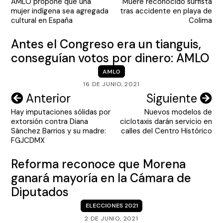
AMLO propone que una
Muere reconocido surfista
de
mujer indígena sea agregada
tras accidente en playa de
entradas
cultural en España
Colima
Antes el Congreso era un tianguis,
conseguían votos por dinero: AMLO
AMLO
16 DE JUNIO, 2021
Navegación
Anterior
Siguiente
Hay imputaciones sólidas por
Nuevos modelos de
de
extorsión contra Diana
ciclotaxis darán servicio en
entradas
Sánchez Barrios y su madre:
calles del Centro Histórico
FGJCDMX
Reforma reconoce que Morena
ganará mayoría en la Cámara de
Diputados
ELECCIONES 2021
2 DE JUNIO, 2021