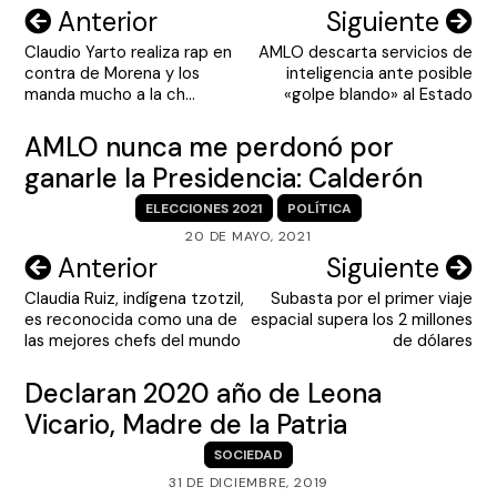
Navegación
Anterior
Siguiente
Claudio Yarto realiza rap en
AMLO descarta servicios de
de
contra de Morena y los
inteligencia ante posible
entradas
manda mucho a la ch…
«golpe blando» al Estado
AMLO nunca me perdonó por
ganarle la Presidencia: Calderón
ELECCIONES 2021
POLÍTICA
20 DE MAYO, 2021
Navegación
Anterior
Siguiente
Claudia Ruiz, indígena tzotzil,
Subasta por el primer viaje
de
es reconocida como una de
espacial supera los 2 millones
entradas
las mejores chefs del mundo
de dólares
Declaran 2020 año de Leona
Vicario, Madre de la Patria
SOCIEDAD
31 DE DICIEMBRE, 2019