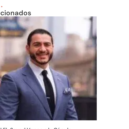
 »
acionados