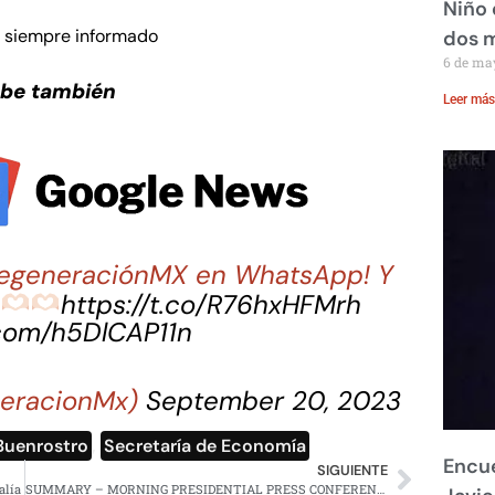
Niño 
e siempre informado
dos 
6 de ma
ube también
Leer más
 RegeneraciónMX en WhatsApp! Y
a
https://t.co/R76hxHFMrh
.com/h5DlCAP11n
eracionMx)
September 20, 2023
Buenrostro
,
Secretaría de Economía
Encue
SIGUIENTE
alía
SUMMARY – MORNING PRESIDENTIAL PRESS CONFERENCE – THURSDAY, MARCH 21, 2024