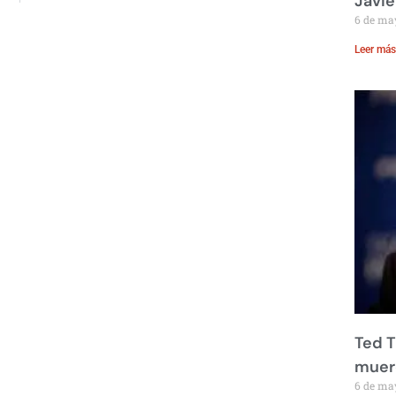
Javie
6 de ma
Leer más
Ted T
muere
6 de ma