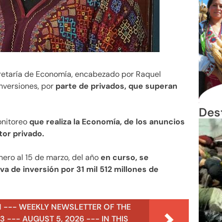
cretaría de Economía, encabezado por Raquel
nversiones, por
parte de privados, que superan
Des
onitoreo
que realiza la Economía, de los anuncios
tor privado.
enero al 15 de marzo, del año
en curso, se
a de inversión por 31 mil 512 millones de
N --- WEEKLY NEWSLETTER OF THE
 --- AUGUST 5, 2026 --- IN THIS