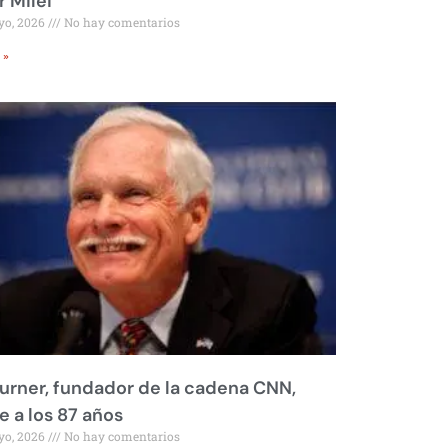
r Milei
yo, 2026
No hay comentarios
 »
urner, fundador de la cadena CNN,
 a los 87 años
yo, 2026
No hay comentarios