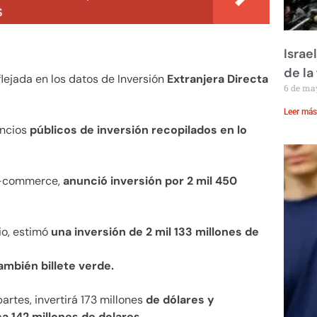
S
Israe
de la 
lejada en los datos de Inversión
Extranjera Directa
6 de ma
Leer más
uncios
públicos de inversión recopilados en lo
 E-commerce,
anunció inversión por 2 mil 450
io, estimó
una inversión de 2 mil 133 millones de
también billete verde.
rtes, invertirá 173 millones
de dólares y
a 142 millones de dolares.