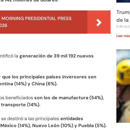
Trump
 MORNING PRESIDENTIAL PRESS
de la
026
6 de ma
Leer más
ntificó la
generación de 39 mil 192 nuevos
r
que los principales países inversores son
ntina (14%) y China (6%).
cos beneficiados
son los de manufactura (54%),
 transporte (14%).
se destinó a las principales
entidades
 México (14%), Nuevo León (10%) y Puebla (5%).