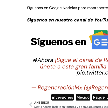
Síguenos en Google Noticias para mantenert
Síguenos en nuestro canal de YouT
#Ahora
¡Sigue el canal de
únete a esta gran famili
pic.twitter
— RegeneraciónMx (@Regen
inversiones
,
México
,
Raquel 
ANTERIOR
Mario Aburto insiste en torturas y se ampara contra Fisc