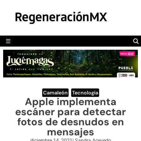
MÉXICO
POLÍTICA
MUNDO
☰
RegeneraciónMX
Sitio de noticias libre e independiente
CAMALEÓN
OPINIÓN
DEPORTES
ENGLISH SECTION
Camaleón
,
Tecnología
Apple implementa
VIDEOS
escáner para detectar
fotos de desnudos en
mensajes
diciembre 14, 2021
|
Sandra Acevedo