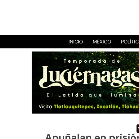
INICIO
MÉXICO
POLÍTI
Apuñalan en prisión