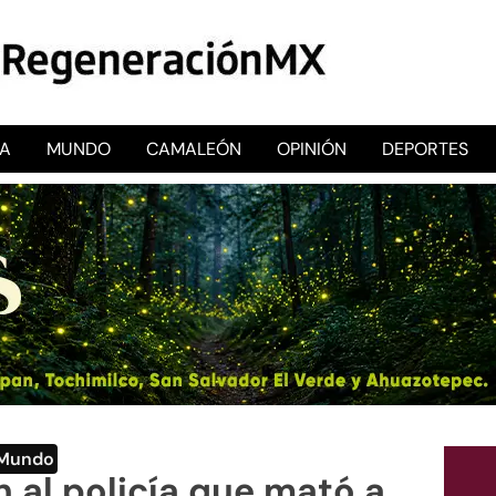
CA
MUNDO
CAMALEÓN
OPINIÓN
DEPORTES
RegeneraciónMX
Sitio de noticias libre e independiente
Mundo
 al policía que mató a