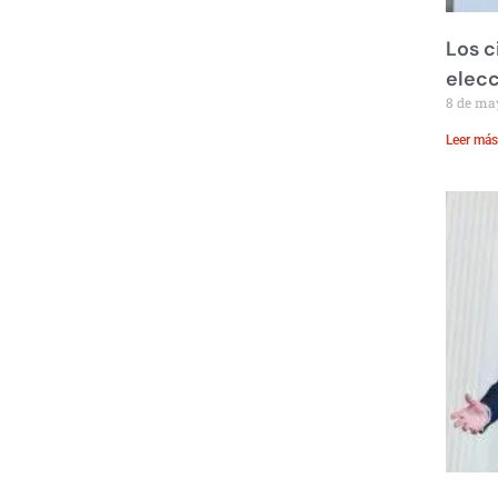
Los c
elecc
8 de ma
Leer más