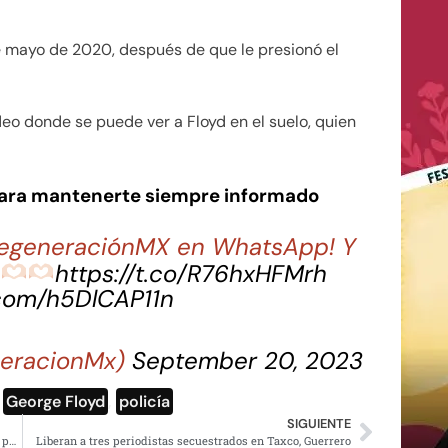
e mayo de 2020, después de que le presionó el
deo donde se puede ver a Floyd en el suelo, quien
para mantenerte siempre informado
 RegeneraciónMX en WhatsApp! Y
a
https://t.co/R76hxHFMrh
.com/h5DlCAP11n
eracionMx)
September 20, 2023
,
George Floyd
,
policía
SIGUIENTE
Le dan un año más de prisión preventiva a Javier Duarte por desaparición forzada
Liberan a tres periodistas secuestrados en Taxco, Guerrero