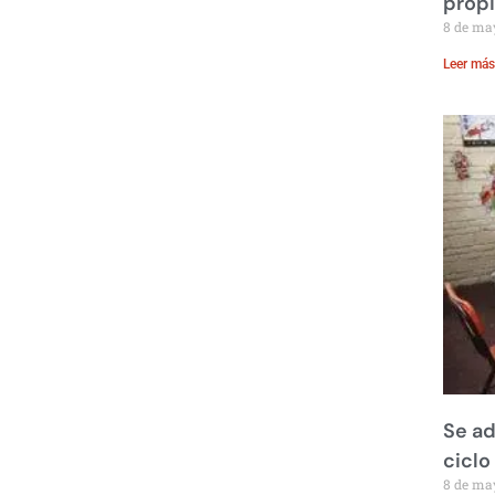
prop
8 de ma
Leer más
Se ad
ciclo
8 de ma