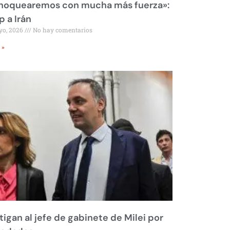
 noquearemos con mucha más fuerza»:
 a Irán
yo, 2026
No hay comentarios
 »
tigan al jefe de gabinete de Milei por