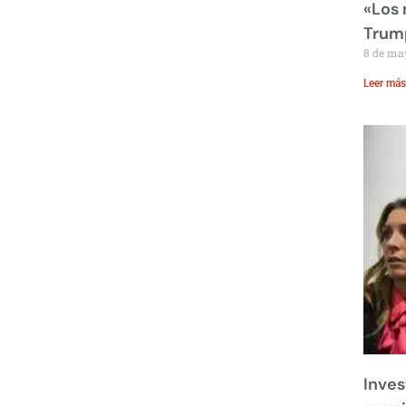
«Los
Trump
8 de ma
Leer más
Inves