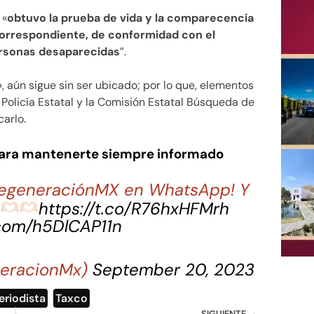
 «
obtuvo la prueba de vida y la comparecencia
 correspondiente, de conformidad con el
rsonas desaparecidas
”.
», aún sigue sin ser ubicado; por lo que, elementos
 Policía Estatal y la Comisión Estatal Búsqueda de
carlo.
para mantenerte siempre informado
 RegeneraciónMX en WhatsApp! Y
a
https://t.co/R76hxHFMrh
.com/h5DlCAP11n
eracionMx)
September 20, 2023
eriodista
,
Taxco
SIGUIENTE