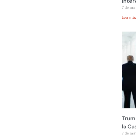
inte
7 de ma
Leer más
Trump
la Ca
7 de ma