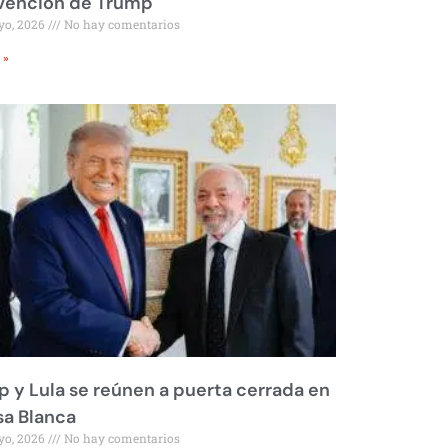
rvención de Trump
yo, 2026
No hay comentarios
 »
 y Lula se reúnen a puerta cerrada en
sa Blanca
yo, 2026
No hay comentarios