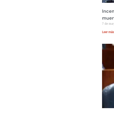
Incen
muer
7 de ma
Leer más