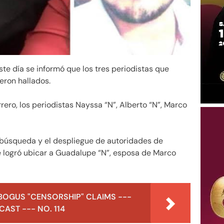
te día se informó que los tres periodistas que
eron hallados.
rero, los periodistas Nayssa “N”, Alberto “N”, Marco
 búsqueda y el despliegue de autoridades de
se logró ubicar a Guadalupe “N”, esposa de Marco
BOGUS "CENSORSHIP" CLAIMS ---
AST --- NO. 114