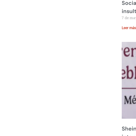
Socia
insul
7 de ma
Leer más
Shei