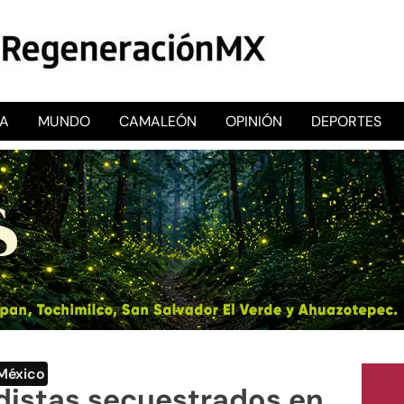
CA
MUNDO
CAMALEÓN
OPINIÓN
DEPORTES
RegeneraciónMX
Sitio de noticias libre e independiente
México
odistas secuestrados en