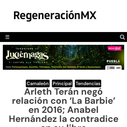
MÉXICO
POLÍTICA
MUNDO
☰
RegeneraciónMX
Sitio de noticias libre e independiente
CAMALEÓN
OPINIÓN
DEPORTES
ENGLISH SECTION
Camaleón
,
Principal
,
Tendencias
Arleth Terán negó
VIDEOS
relación con ‘La Barbie’
en 2016; Anabel
Hernández la contradice