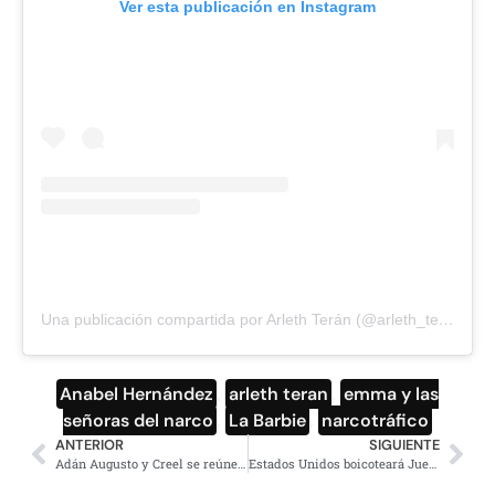
Ver esta publicación en Instagram
Una publicación compartida por Arleth Terán (@arleth_teran111)
Anabel Hernández
,
arleth teran
,
emma y las
señoras del narco
,
La Barbie
,
narcotráfico
ANTERIOR
SIGUIENTE
Adán Augusto y Creel se reúnen en Segob; acuerdan reunión con más integrantes del PAN
Estados Unidos boicoteará Juego Olímpicos de Invierno en China