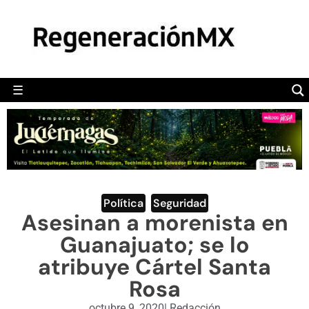
MÉXICO
POLÍTICA
MUNDO
☰
RegeneraciónMX
Sitio de noticias libre e independiente
CAMALEÓN
OPINIÓN
DEPORTES
ENGLISH SECTION
Política
,
Seguridad
Asesinan a morenista en
VIDEOS
Guanajuato; se lo
atribuye Cártel Santa
Rosa
octubre 9, 2020
|
Redacción