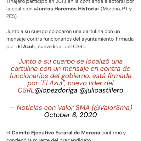
Tinajero participó en 2018 en la contienda electoral por
la coalición «
Juntos Haremos Historia
» (Morena, PT y
PES).
Junto a su cuerpo colocaron una cartulina con un
mensaje contra funcionarios del ayuntamiento, firmada
por «
El Azul
«, nuevo líder del CSRL.
Junto a su cuerpo se localizó una
cartulina con un mensaje en contra de
funcionarios del gobierno, está firmada
por "El Azul", nuevo líder del
CSRL
@lopezdoriga
@julioastillero
— Noticias con Valor SMA (@ValorSma)
October 8, 2020
El
Comité Ejecutivo Estatal de Morena
confirmó y
condenó la muerte del precandidato.