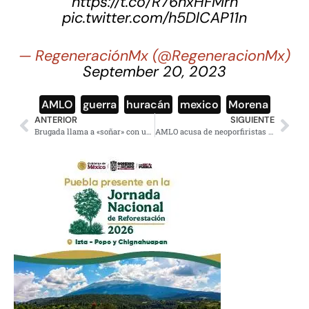
https://t.co/R76hxHFMrh
pic.twitter.com/h5DlCAP11n
— RegeneraciónMx (@RegeneracionMx)
September 20, 2023
AMLO
,
guerra
,
huracán
,
mexico
,
Morena
ANTERIOR
SIGUIENTE
Brugada llama a «soñar» con una CDMX que combata las desigualdades
AMLO acusa de neoporfiristas a Zedillo y Calderón, defienden privilegios