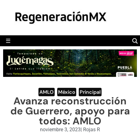
MÉXICO
POLÍTICA
MUNDO
☰
RegeneraciónMX
Sitio de noticias libre e independiente
CAMALEÓN
OPINIÓN
DEPORTES
ENGLISH SECTION
AMLO
,
México
,
Principal
Avanza reconstrucción
VIDEOS
de Guerrero, apoyo para
todos: AMLO
noviembre 3, 2023
|
Rojas R