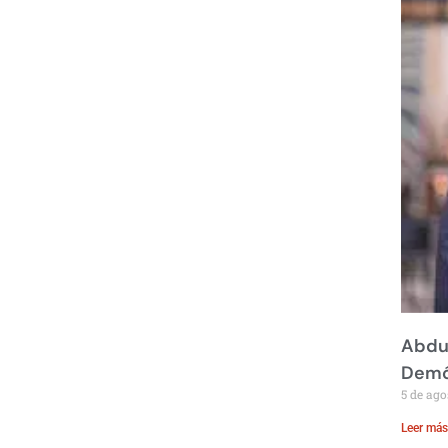
Abdul
Demó
5 de ago
Leer más