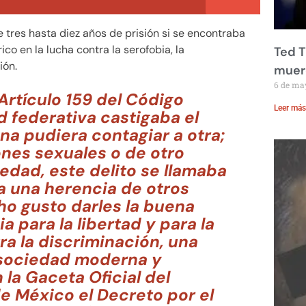
e tres hasta diez años de prisión si se encontraba
ico en la lucha contra la serofobia, la
Ted T
ión.
muere
6 de ma
 Artículo 159 del Código
Leer más
d federativa castigaba el
na pudiera contagiar a otra;
ones sexuales o de otro
dad, este delito se llamaba
ra una herencia de otros
o gusto darles la buena
a para la libertad y para la
tra la discriminación, una
 sociedad moderna y
 la Gaceta Oficial del
e México el Decreto por el