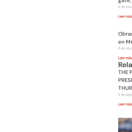
gate,
6 de ma
Leer más
Obras
en M
6 de ma
Leer más
Rel
THE 
PRES
THUR
6 de ago
Leer más