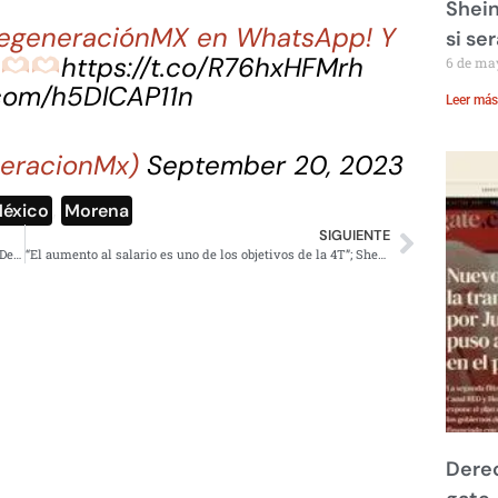
Shein
 RegeneraciónMX en WhatsApp! Y
si se
a
https://t.co/R76hxHFMrh
6 de ma
.com/h5DlCAP11n
Leer más
eracionMx)
September 20, 2023
éxico
,
Morena
SIGUIENTE
La derecha se prepará para la compra masivas de votos; Delgado denuncia al PRIAN
“El aumento al salario es uno de los objetivos de la 4T”; Sheinbaum se reúne con empresarios
Derec