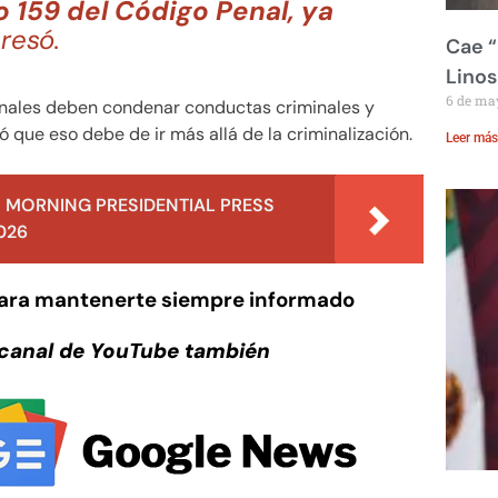
o 159 del Código Penal, ya
resó.
Cae “
Linos
6 de ma
penales deben condenar conductas criminales y
có que eso debe de ir más allá de la criminalización.
Leer más
 MORNING PRESIDENTIAL PRESS
026
para mantenerte siempre informado
 canal de YouTube también