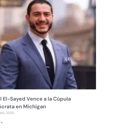
 El-Sayed Vence a la Cúpula
crata en Michigan
sto, 2026
 »