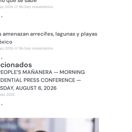
 lo que se sabe
yo, 2026
No hay comentarios
 »
 amenazan arrecifes, lagunas y playas
éxico
yo, 2026
No hay comentarios
 »
acionados
PEOPLE’S MAÑANERA — MORNING
IDENTIAL PRESS CONFERENCE —
SDAY, AUGUST 6, 2026
sto, 2026
 »