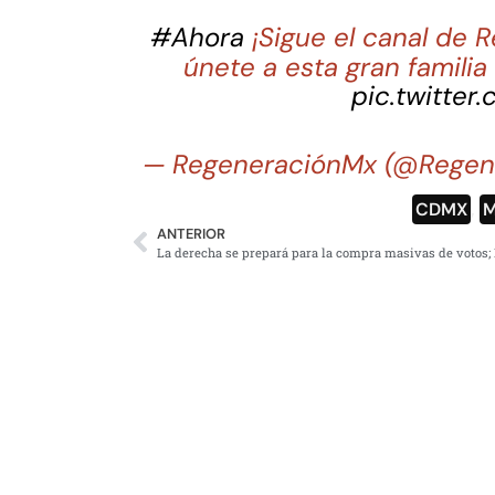
#Ahora
¡Sigue el canal de
únete a esta gran famili
pic.twitter
— RegeneraciónMx (@Regen
CDMX
,
M
ANTERIOR