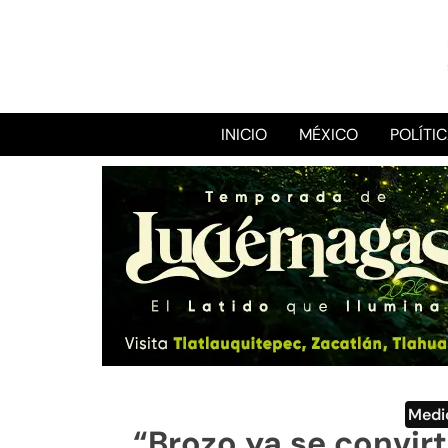
INICIO
MÉXICO
POLÍTI
Medi
“Brozo ya se convirt