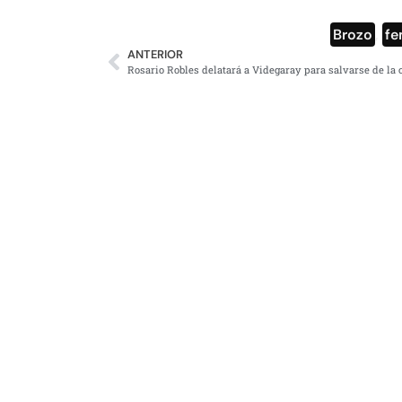
Brozo
,
fe
ANTERIOR