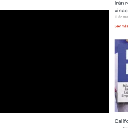
Irán 
«inac
11 de m
Leer más
Calif