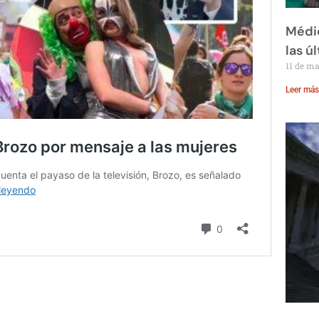
Médic
las ú
11 de m
Leer más