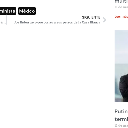
multi
11 de m
minista
,
México
Leer más
SIGUIENTE
Rosario Robles delatará a Videgaray para salvarse de la cárcel
Joe Biden tuvo que correr a sus perros de la Casa Blanca
Putin
term
11 de m