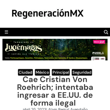
MÉXICO
POLÍTICA
MUNDO
☰
RegeneraciónMX
Sitio de noticias libre e independiente
CAMALEÓN
OPINIÓN
DEPORTES
ENGLISH SECTION
Ciudad
,
México
,
Principal
,
Seguridad
Cae Cristian Von
VIDEOS
Roehrich; intentaba
ingresar a EE.UU. de
forma ilegal
abril 20, 2023
|
Alam Bernal Avendaño