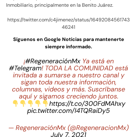
Inmobiliario, principalmente en la Benito Juárez.
https://twitter.com/c4jimenez/status/16492084561743
46241
Síguenos en Google Noticias para mantenerte
siempre informado.
¡
#RegeneraciónMx
Ya está en
#Telegram
! TODA LA COMUNIDAD está
invitada a sumarse a nuestro canal y
sigan toda nuestra información,
columnas, videos y más. Suscríbanse
aquí y sigamos creciendo juntos.
https://t.co/300FdMAhxy
pic.twitter.com/I4TQRaiDy5
— RegeneraciónMx (@RegeneracionMx)
July 7, 2021