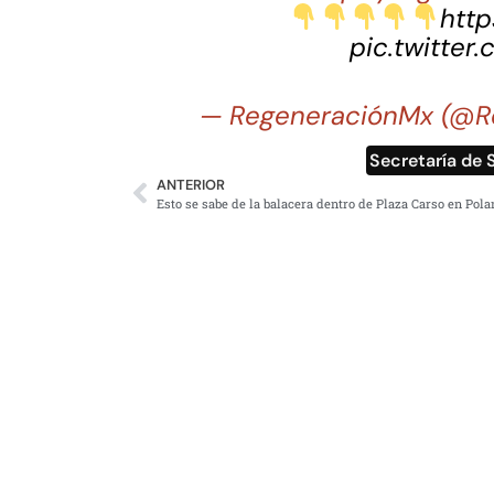
http
pic.twitter
— RegeneraciónMx (@R
Secretaría de
ANTERIOR