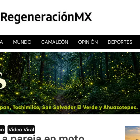
CA
MUNDO
CAMALEÓN
OPINIÓN
DEPORTES
RegeneraciónMX
Sitio de noticias libre e independiente
ón
,
Video Viral
 a pareja en moto