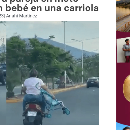
 bebé en una carriola
23
|
Anahi Martinez