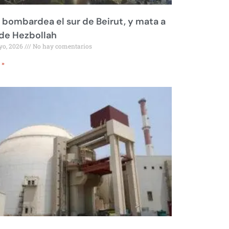
l bombardea el sur de Beirut, y mata a
 de Hezbollah
yo, 2026
No hay comentarios
 »