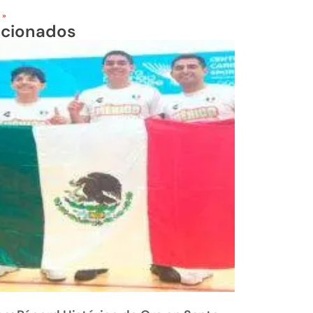
 »
acionados