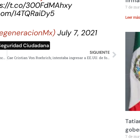
firma
s://t.co/300FdMAhxy
7 de ma
.com/I4TQRaiDy5
Leer más
egeneracionMx)
July 7, 2021
 Seguridad Ciudadana
SIGUIENTE
Esto se sabe de la balacera dentro de Plaza Carso en Polanco, CDMX
Cae Cristian Von Roehrich; intentaba ingresar a EE.UU. de forma ilegal
Tatia
gobe
7 de ma