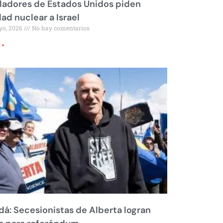
ladores de Estados Unidos piden
dad nuclear a Israel
yo, 2026
No hay comentarios
 »
á: Secesionistas de Alberta logran