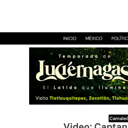
INICIO
MÉXICO
POLÍTI
Camale
Video: Captan