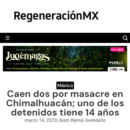
MÉXICO
POLÍTICA
MUNDO
☰
RegeneraciónMX
Sitio de noticias libre e independiente
CAMALEÓN
OPINIÓN
DEPORTES
ENGLISH SECTION
México
Caen dos por masacre en
VIDEOS
Chimalhuacán; uno de los
detenidos tiene 14 años
marzo 14, 2023
|
Alam Bernal Avendaño