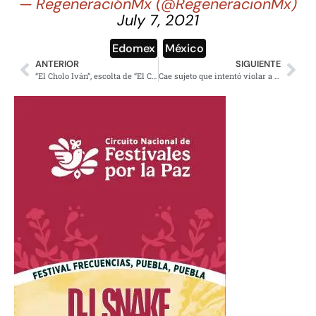
— RegeneraciónMx (@RegeneracionMx)
July 7, 2021
Edomex
,
México
ANTERIOR
SIGUIENTE
“El Cholo Iván”, escolta de “El Chapo”, será extraditado a EE.UU.
Cae sujeto que intentó violar a joven en Edoméx y se hiciera viral