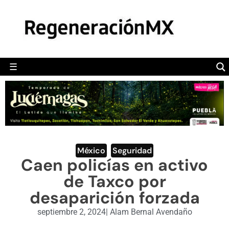
MÉXICO
POLÍTICA
MUNDO
☰
RegeneraciónMX
Sitio de noticias libre e independiente
CAMALEÓN
OPINIÓN
DEPORTES
ENGLISH SECTION
México
,
Seguridad
Caen policías en activo
VIDEOS
de Taxco por
desaparición forzada
septiembre 2, 2024
|
Alam Bernal Avendaño