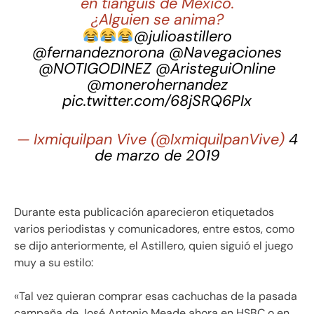
en tianguis de México.
¿Alguien se anima?
@julioastillero
@fernandeznorona
@Navegaciones
@NOTIGODINEZ
@AristeguiOnline
@monerohernandez
pic.twitter.com/68jSRQ6PIx
— Ixmiquilpan Vive (@IxmiquilpanVive)
4
de marzo de 2019
Durante esta publicación aparecieron etiquetados
varios periodistas y comunicadores, entre estos, como
se dijo anteriormente, el Astillero, quien siguió el juego
muy a su estilo:
«Tal vez quieran comprar esas cachuchas de la pasada
campaña de José Antonio Meade ahora en HSBC o en