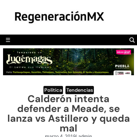
MÉXICO
POLÍTICA
MUNDO
☰
RegeneraciónMX
Sitio de noticias libre e independiente
CAMALEÓN
OPINIÓN
DEPORTES
ENGLISH SECTION
Política
,
Tendencias
Calderón intenta
VIDEOS
defender a Meade, se
lanza vs Astillero y queda
mal
marzo 4, 2019
|
admin