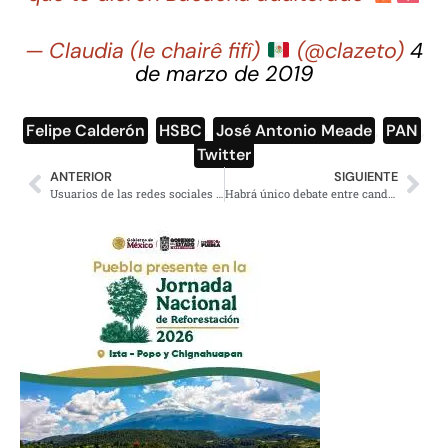
— Claudia (le chairê fifî)
(@clazeto)
4
de marzo de 2019
Felipe Calderón
,
HSBC
,
José Antonio Meade
,
PAN
,
Twitter
ANTERIOR
SIGUIENTE
Usuarios de las redes sociales «felicitan» al PRI en su 90 aniversario
Habrá único debate entre candidatos/as para gubernatura de Puebla