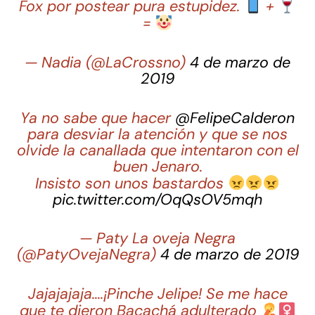
Fox por postear pura estupidez.
+
=
— Nadia (@LaCrossno)
4 de marzo de
2019
Ya no sabe que hacer
@FelipeCalderon
para desviar la atención y que se nos
olvide la canallada que intentaron con el
buen Jenaro.
Insisto son unos bastardos
pic.twitter.com/OqQsOV5mqh
— Paty La oveja Negra
(@PatyOvejaNegra)
4 de marzo de 2019
Jajajajaja….¡Pinche Jelipe! Se me hace
que te dieron Bacachá adulterado