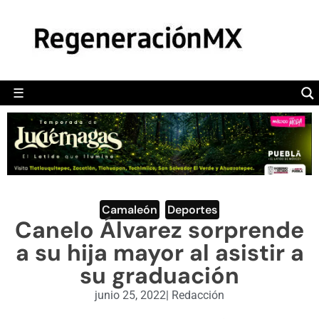
MÉXICO
POLÍTICA
MUNDO
☰
RegeneraciónMX
Sitio de noticias libre e independiente
CAMALEÓN
OPINIÓN
DEPORTES
ENGLISH SECTION
Camaleón
,
Deportes
Canelo Álvarez sorprende
VIDEOS
a su hija mayor al asistir a
su graduación
junio 25, 2022
|
Redacción