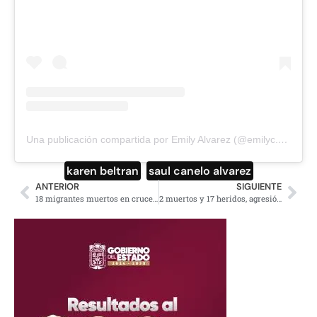
Una publicación compartida por Emily Alvarez (@emilyc.alvarez)
karen beltran
,
saul canelo alvarez
ANTERIOR
SIGUIENTE
18 migrantes muertos en cruce masivo de Marruecos a Melilla, España
2 muertos y 17 heridos, agresión a bar gay en Noruega, posible islamista