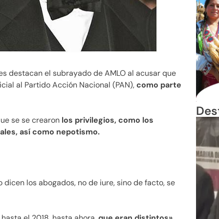
ales destacan el subrayado de AMLO al acusar que
icial al Partido Acción Nacional (PAN),
como parte
Des
que se se crearon
los privilegios, como los
ciales, así como nepotismo.
 dicen los abogados, no de iure, sino de facto, se
hasta el 2018, hasta ahora,
que eran distintos»
,