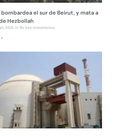
l bombardea el sur de Beirut, y mata a
 de Hezbollah
yo, 2026
No hay comentarios
 »