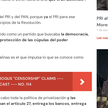
el PRI y del PAN, porque
ya
el PRI para ese
PRI a
ipios de la Revolución.
Moren
7 de ma
urgido como un partido que buscaba
la democracia,
Leer más
protección de las cúpulas del poder
Salinas es el que impulsa lo que se conoce como
BOGUS "CENSORSHIP" CLAIMS ---
AST --- NO. 114
 cabo toda la política de privatización
y las
an el artículo 27, entrega los bancos, entrega