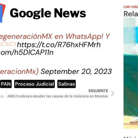
Leer más
Rel
 RegeneraciónMX en WhatsApp! Y
a
https://t.co/R76hxHFMrh
.com/h5DlCAP11n
eracionMx)
September 20, 2023
PAN
,
Proceso Judicial
,
Salinas
SIGUIENTE
Gobernador llama a tener confianza en pacto a favor de la caguama
AMLO subraya atender las causas de la violencia en Morelos