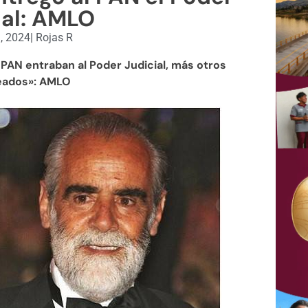
ial: AMLO
9, 2024
|
Rojas R
 PAN entraban al Poder Judicial, más otros
eados»: AMLO