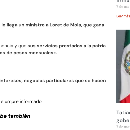
firma
7 de ma
Leer más
 le llega un ministro a Loret de Mola, que gana
nencia y que
sus servicios prestados a la patria
nes de pesos mensuales».
 intereses, negocios particulares que se hacen
e siempre informado
Tatia
ube también
gobe
7 de ma