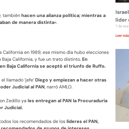
Israe
y, también
hacen una alianza política; mientras a
líder
taban de manera distinta
«.
7 de ma
Leer más
ja California en 1989, ese mismo día hubo elecciones
aja California, y fue un trato distinto.
En
 Baja California se aceptó el triunfo de Ruffo.
el llamado ‘jefe’
Diego y empiezan a hacer otras
oder Judicial al PAN
, narró AMLO.
con Zedillo ya
les entregan al PAN la Procuraduría
r Judicial.
 todos los recomendados de los
líderes el PAN,
os recomendados de grupos de intereses