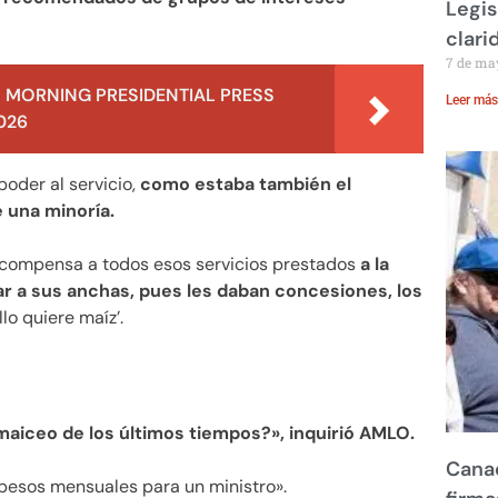
Legis
clari
7 de ma
 MORNING PRESIDENTIAL PRESS
Leer más
026
poder al servicio,
como estaba también el
e una minoría.
compensa a todos esos servicios prestados
a la
ar a sus anchas, pues les daban concesiones, los
llo quiere maíz’.
aiceo de los últimos tiempos?», inquirió AMLO.
Canad
 pesos mensuales para un ministro».