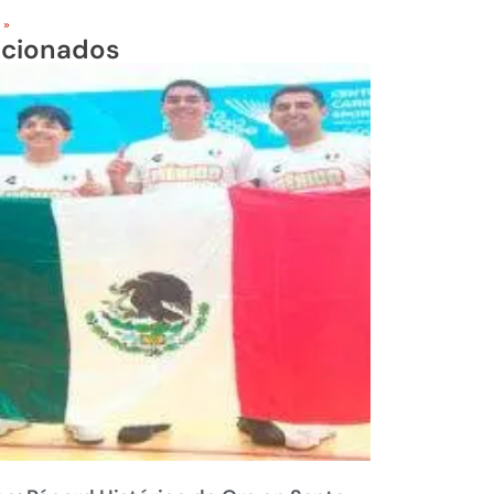
 »
acionados