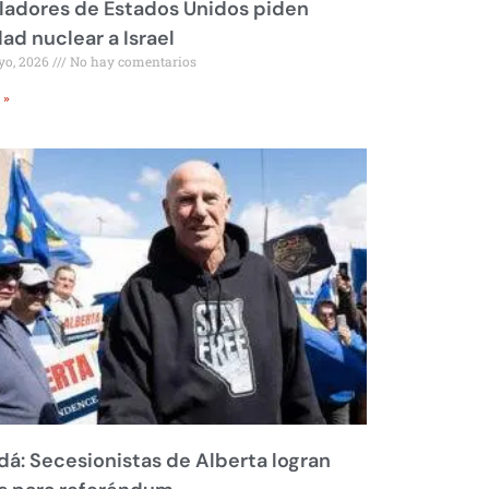
ladores de Estados Unidos piden
dad nuclear a Israel
yo, 2026
No hay comentarios
 »
á: Secesionistas de Alberta logran