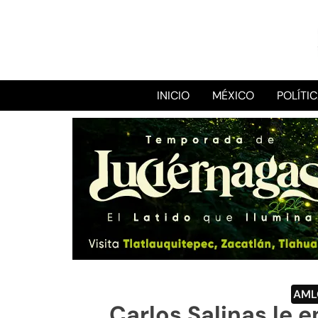
INICIO
MÉXICO
POLÍTI
AML
Carlos Salinas le e