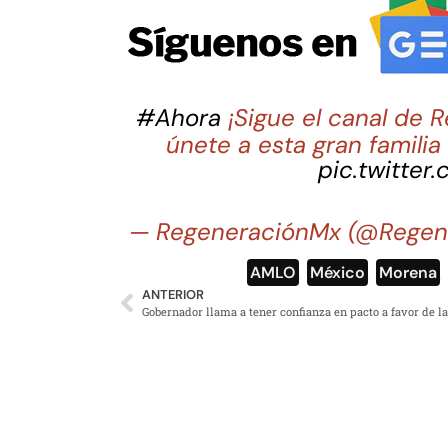
#Ahora
¡Sigue el canal de
únete a esta gran famili
pic.twitter
— RegeneraciónMx (@Regen
AMLO
,
México
,
Morena
,
ANTERIOR