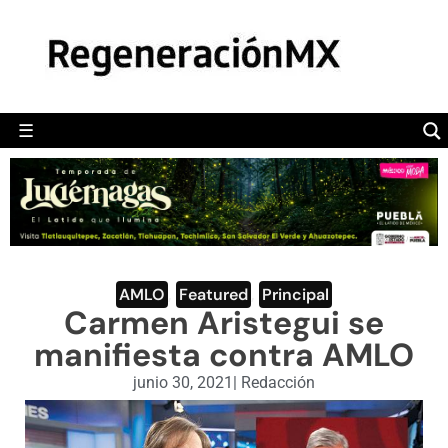
MÉXICO
POLÍTICA
MUNDO
☰
RegeneraciónMX
Sitio de noticias libre e independiente
CAMALEÓN
OPINIÓN
DEPORTES
ENGLISH SECTION
AMLO
,
Featured
,
Principal
Carmen Aristegui se
VIDEOS
manifiesta contra AMLO
junio 30, 2021
|
Redacción