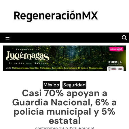
MÉXICO
POLÍTICA
MUNDO
☰
RegeneraciónMX
Sitio de noticias libre e independiente
CAMALEÓN
OPINIÓN
DEPORTES
ENGLISH SECTION
México
,
Seguridad
Casi 70% apoyan a
VIDEOS
Guardia Nacional, 6% a
policía municipal y 5%
estatal
septiembre 19, 2022
|
Rojas R