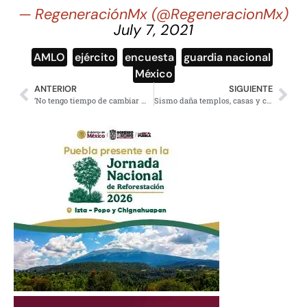
— RegeneraciónMx (@RegeneracionMx)
July 7, 2021
AMLO
,
ejército
,
encuesta
,
guardia nacional
,
México
ANTERIOR
SIGUIENTE
‘No tengo tiempo de cambiar mi vida’ en el Foro Off Spring
Sismo daña templos, casas y carreteras en Coalcoman, Uruapan y Morelia