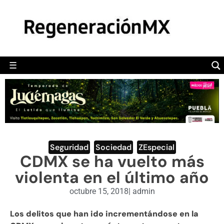
MÉXICO
POLÍTICA
MUNDO
☰
RegeneraciónMX
Sitio de noticias libre e independiente
CAMALEÓN
OPINIÓN
DEPORTES
ENGLISH SECTION
Seguridad
,
Sociedad
,
ZEspecial
CDMX se ha vuelto más
VIDEOS
violenta en el último año
octubre 15, 2018
|
admin
Los delitos que han ido incrementándose en la