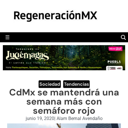
MÉXICO
POLÍTICA
MUNDO
☰
RegeneraciónMX
Sitio de noticias libre e independiente
CAMALEÓN
OPINIÓN
DEPORTES
ENGLISH SECTION
Sociedad
,
Tendencias
CdMx se mantendrá una
VIDEOS
semana más con
semáforo rojo
junio 19, 2020
|
Alam Bernal Avendaño