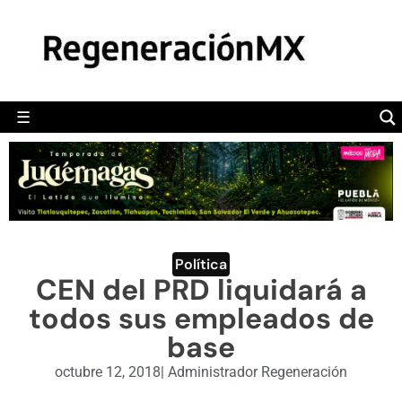
MÉXICO
POLÍTICA
MUNDO
☰
RegeneraciónMX
Sitio de noticias libre e independiente
CAMALEÓN
OPINIÓN
DEPORTES
ENGLISH SECTION
Política
CEN del PRD liquidará a
VIDEOS
todos sus empleados de
base
octubre 12, 2018
|
Administrador Regeneración