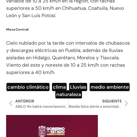
variable de 10 a 25 km/h en la región, con rachas
superiores a 50 km/h en Chihuahua, Coahuila, Nuevo
León y San Luis Potosí.
Mesa Central:
Cielo nublado por la tarde con intervalos de chubascos
y descargas eléctricas en Puebla, además de lluvias
aisladas en Hidalgo, Querétaro, Morelos y Tlaxcala.
Viento del este y noreste de 10 a 25 km/h con rachas
superiores a 40 km/h.
cambio climático
,
clima
,
Lluvias
,
medio ambiente
,
naturaleza
ANTERIOR
SIGUIENTE
AMLO: No habrá concertacesiones, aún puede impugnarse Ley Bonilla
Bomba falsa alerta a autoridades y a personal de la UAM Iztapalapa