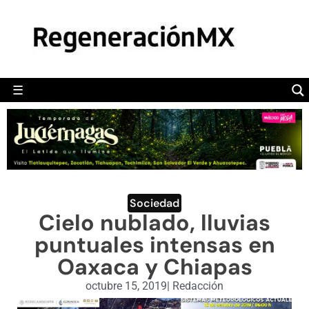
MÉXICO
POLÍTICA
MUNDO
☰
RegeneraciónMX
Sitio de noticias libre e independiente
CAMALEÓN
OPINIÓN
DEPORTES
ENGLISH SECTION
Sociedad
Cielo nublado, lluvias
VIDEOS
puntuales intensas en
Oaxaca y Chiapas
octubre 15, 2019
|
Redacción